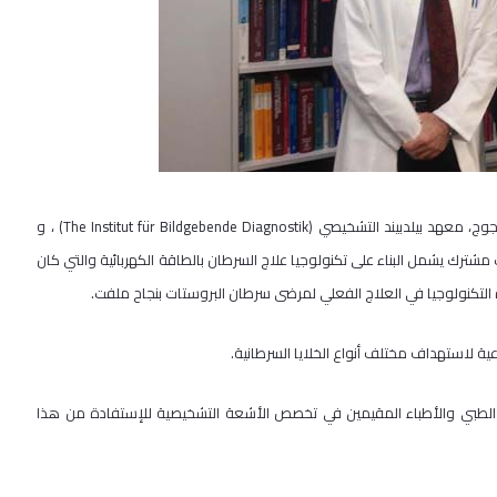
القدس | زار الدكتور رئيس دائرة التصوير الطبي في جامعة القدس محمد الحجوج، معهد بيلدبيند التشخيصي (The Institut für Bildgebende Diagnostik) ، و
شترك يشمل البناء على تكنولوجيا علاج السرطان بالطاقة الكهربائية والتي كان
 التكنولوجيا في العلاج الفعلي لمرضى سرطان البروستات بنجاح ملفت.
عية لاستهداف مختلف أنواع الخلايا السرطانية.
ير الطبي والأطباء المقيمين في تخصص الأشعة التشخيصية للإستفادة من هذا