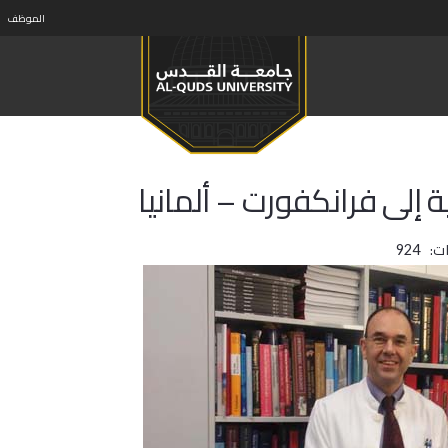
الموظف
 إلى فرانكفورت – ألمانيا
ت:
924