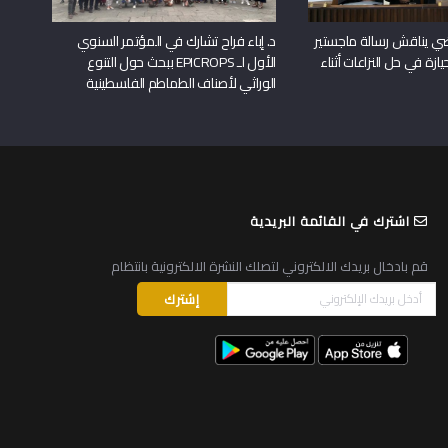
راضي يناقش رسالة ماجستير
د. إباء فراح تشارك في المؤتمر السنوي
يازة في حل النزاعات أثناء
الأول لـ EPICROPS ببحث حول التنوع
الوراثي لأصناف الطماطم الفلسطينية
اشترك في القائمة البريدية
قم بادخال بريدك الالكتروني لتصلك النشرة الالكترونية بانتظام