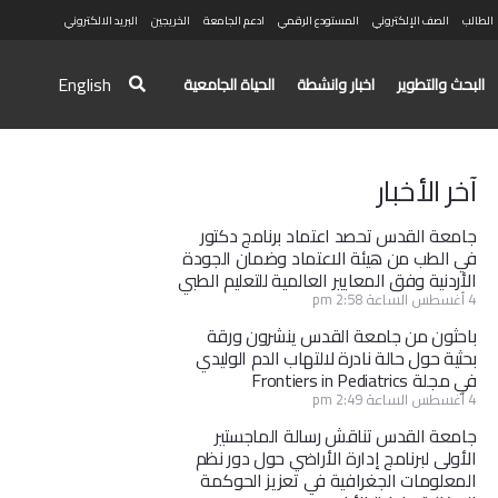
الطالب
الصف الإلكتروني
المستودع الرقمي
ادعم الجامعة
الخريجين
البريد الالكتروني
English
البحث والتطوير
اخبار وانشطة
الحياة الجامعية
آخر الأخبار
جامعة القدس تحصد اعتماد برنامج دكتور
في الطب من هيئة الاعتماد وضمان الجودة
الأردنية وفق المعايير العالمية للتعليم الطبي
4 أغسطس الساعة 2:58 pm
باحثون من جامعة القدس ينشرون ورقة
بحثية حول حالة نادرة لالتهاب الدم الوليدي
في مجلة Frontiers in Pediatrics
4 أغسطس الساعة 2:49 pm
جامعة القدس تناقش رسالة الماجستير
الأولى لبرنامج إدارة الأراضي حول دور نظم
المعلومات الجغرافية في تعزيز الحوكمة