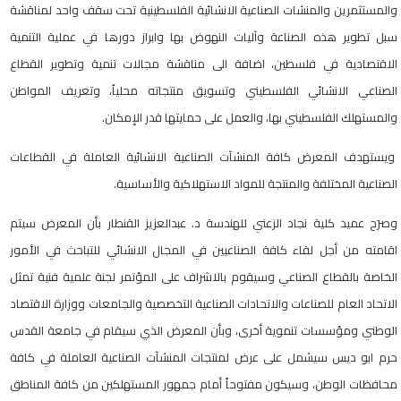
والمستثمرين والمنشات الصناعية الانشائية الفلسطينية تحت سقف واحد لمناقشة
سبل تطوير هذه الصناعة وآليات النهوض بها وابراز دورها في عملية التنمية
الاقتصادية في فلسطين، اضافة الى مناقشة مجالات تنمية وتطوير القطاع
الصناعي الانشائي الفلسطيني وتسويق منتجاته محلياُ، وتعريف المواطن
والمستهلك الفلسطيني بها، والعمل على حمايتها قدر الإمكان.
ويستهدف المعرض كافة المنشآت الصناعية الانشائية العاملة في القطاعات
الصناعية المختلفة والمنتجة للمواد الاستهلاكية والأساسية.
وصرَح عميد كلية نجاد الزعني للهندسة د. عبدالعزيز القنطار بأن المعرض سيتم
اقامته من أجل لقاء كافة الصناعيين في المجال الانشائي للتباحث في الأمور
الخاصة بالقطاع الصناعي وسيقوم بالاشراف على المؤتمر لجنة علمية فنية تمثل
الاتحاد العام للصناعات والاتحادات الصناعية التخصصية والجامعات ووزارة الاقتصاد
الوطني ومؤسسات تنموية أخرى، وبأن المعرض الذي سيقام في جامعة القدس
حرم ابو ديس سيشمل على عرض لمنتجات المنشآت الصناعية العاملة في كافة
محافظات الوطن، وسيكون مفتوحاً أمام جمهور المستهلكين من كافة المناطق