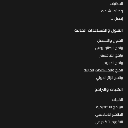
المكتبات
وظائف شاغرة
إتـصل بنا
القبول والمساعدات المالية
القبول والتسجيل
برامج البكالوريوس
برامج الماجستير
برامج الدبلوم
المنح والمساعدات المالية
برنامج الزائر الدولي
الكليات والبرامج
الكليات
البرامج الاكاديمية
الطاقم الاكاديمي
التقويم الأكاديمي