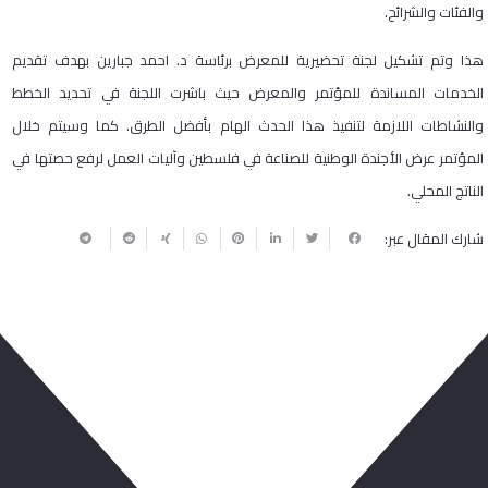
والفئات والشرائح.
هذا وتم تشكيل لجنة تحضيرية للمعرض برئاسة د. احمد جبارين بهدف تقديم
الخدمات المساندة للمؤتمر والمعرض حيث باشرت اللجنة في تحديد الخطط
والنشاطات اللازمة لتنفيذ هذا الحدث الهام بأفضل الطرق. كما وسيتم خلال
المؤتمر عرض الأجندة الوطنية للصناعة في فلسطين وآليات العمل لرفع حصتها في
الناتج المحلي.
شارك المقال عبر:
ربما يعجبك أيضا