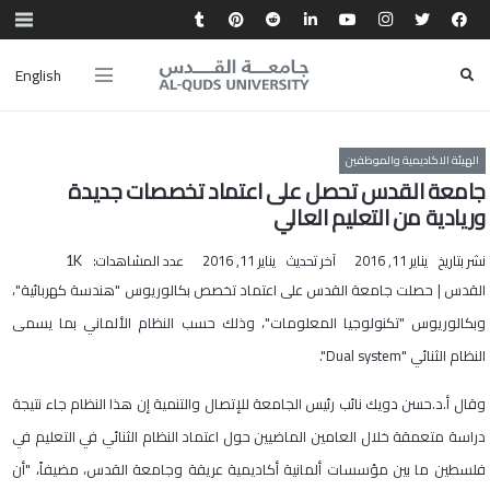
English
الهيئة الاكاديمية والموظفين
جامعة القدس تحصل على اعتماد تخصصات جديدة
وريادية من التعليم العالي
نشر بتاريخ
يناير 11, 2016
آخر تحديث
يناير 11, 2016
عدد المشاهدات:
1K
القدس | حصلت جامعة القدس على اعتماد تخصص بكالوريوس "هندسة كهربائية"،
وبكالوريوس "تكنولوجيا المعلومات"، وذلك حسب النظام الألماني بما يسمى
النظام الثنائي "Dual system".
وقال أ.د.حسن دويك نائب رئيس الجامعة للإتصال والتنمية إن هذا النظام جاء نتيجة
دراسة متعمقة خلال العامين الماضيين حول اعتماد النظام الثنائي في التعليم في
فلسطين ما بين مؤسسات ألمانية أكاديمية عريقة وجامعة القدس، مضيفاً، "أن