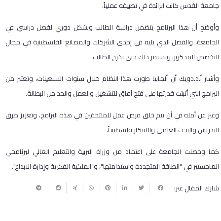
جامعة القدس كانت الرائدة في تطبيقه عملياً.
وأوضح أن هذا البرنامج يتضمن دراسة الطالب وبشكل دوري لفصل دراسي في
الجامعة، والفصل الذي يليه في إحدى الشركات والمصانع الفلسطينية في مجال
التخصص المذكور، ويستمر ذلك حتى تخرج الطالب.
وأشار أ.د.دويك أن ألمانيا طورت هذا النظام خلال سنوات السبعينات، وتعتبر من
البرامج التي أثبتت قدرتها على فتح آفاق للتشغيل والعمل والحد من البطالة.
وعبر عن أمله في أن يتم خلق فرص عمل للملتحقين في هذه البرامج، وتعزيز طرق
التدريس والبحث العلمي والابتكار فلسطينياً.
كما وحصلت الجامعة على اعتماد من وزراة التربية والتعليم العالي لبرنامجي
الماجستير في "الطاقة المتجددة واستدامتها"، و"الملكية الفكرية وإدارة الابداع".
شارك المقال عبر: