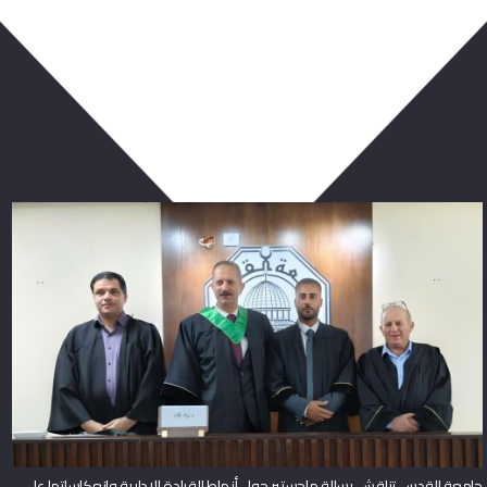
ربما يعجبك أيضا
جامعة القدس تناقش رسالة ماجستير حول أنماط القيادة الإدارية وانعكاساتها على