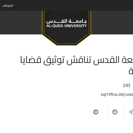
الموظف
جامعة القدس تناقش توثيق قضايا
ة
243