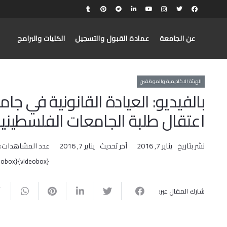
عن الجامعة
عمادة القبول والتسجيل
الكليات والبرامج
الهيئة الاكاديمية والموظفين
بالفيديو: العيادة القانونية في 
اعتقال طلبة الجامعات الفلسطيني
نشر بتاريخ
يناير 7, 2016
آخر تحديث
يناير 7, 2016
عدد المشاهدات:
{videobox}kqETPfh4L3M{/videobox}
شارك المقال عبر: