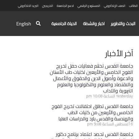
الطالب
الصف الإلكتروني
المستودع الرقمي
ادعم الجامعة
الخريجين
البريد الالكتروني
English
البحث والتطوير
اخبار وانشطة
الحياة الجامعية
آخر الأخبار
جامعة القدس تختتم فعاليات حفل تخريج
الفوج الخامس والأربعين لكليات طب الأسنان
والدعوة وأصول الدين والحقوق والأعمال
والاقتصاد والعلوم والتكنولوجيا والعلوم
التربوية والآداب
Yesterday الساعة 10:08 pm
جامعة القدس تطلق احتفالات تخريج الفوج
الخامس والأربعين من كليات الطب
والهندسة والقدس بارد والدراسات العليا
6 أغسطس الساعة 9:08 pm
جامعة القدس تحصد اعتماد برنامج دكتور