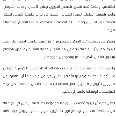
احتياجاتها وخاصة فيما يتعلّق بالفحص الدوري، وعلاج الأسنان، وكذلك التمريض،
وأوعز باستثمار ساعات العمل التطوعي للطلبة في مراكز جامعة القدس الطبيّة،
لخدمة دور المسنين ومؤسسات الخدمة المجتمعيّة، متمنيًا للجميع عيد ميلاد
مجيد.
وشكر رئيس جميعة "بيت القديّس نيقولاوس"، نزار العرجا، جامعة القدس على هذه
الزيارة، معتبرًا أن الجامعة رائدة في هذا المجال، وطلبة (التمريض والمهن الصحيّة)
يرتادون المكان بشكل مستمر ويتطوعون بجهودهم.
وانتقل وفد الجامعة بعد ذلك لزيارة حضانة العائلة المقدسة "الكريش"، للإطلاع
على أوضاع الحضانة ورعايتها للأطفال الذين يعيشون فيها، علماً أن أطفالها من
مجهولي الأبوين والأيتام، وأطفال القضايا الإجتماعية، حيث أن الجامعة تعنى بهذه
المؤسسات الإنسانية وتقف إلى جانبها.
الجدير ذكره أن الزيارة نُظمت بتنسيق مع مجموعة الطلبة المسيحيين في الجامعة
من محافظة بيت لحم، ومتطوعون متميّزون، بينهم حسام خريوش خريّج كلية