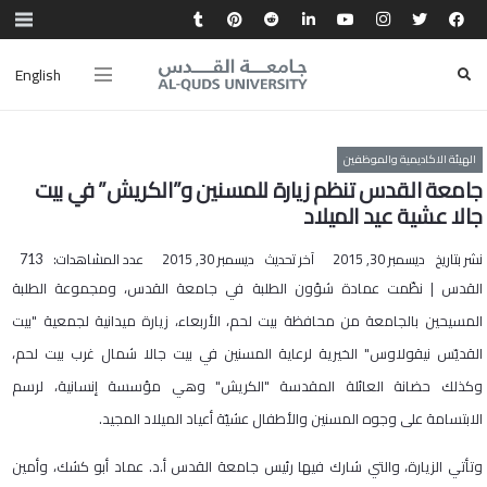
English
الهيئة الاكاديمية والموظفين
جامعة القدس تنظم زيارة للمسنين و”الكريش” في بيت
جالا عشية عيد الميلاد
نشر بتاريخ
ديسمبر 30, 2015
آخر تحديث
ديسمبر 30, 2015
عدد المشاهدات:
713
القدس | نظّمت عمادة شؤون الطلبة في جامعة القدس، ومجموعة الطلبة
المسيحين بالجامعة من محافظة بيت لحم، الأربعاء، زيارة ميدانية لجمعية "بيت
القديّس نيقولاوس" الخيرية لرعاية المسنين في بيت جالا شمال غرب بيت لحم،
وكذلك حضانة العائلة المقدسة "الكريش" وهي مؤسسة إنسانية، لرسم
الابتسامة على وجوه المسنين والأطفال عشيّة أعياد الميلاد المجيد.
وتأتي الزيارة، والتي شارك فيها رئيس جامعة القدس أ.د. عماد أبو كشك، وأمين