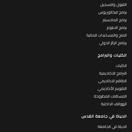
القبول والتسجيل
برامج البكالوريوس
برامج الماجستير
برامج الدبلوم
المنح والمساعدات المالية
برنامج الزائر الدولي
الكليات والبرامج
الكليات
البرامج الاكاديمية
الطاقم الاكاديمي
التقويم الأكاديمي
المساقات المطروحة
الهواتف الداخلية
الحياة في جامعة القدس
الحياة في الجامعة