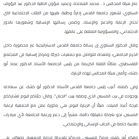
عام هيئة المجالس د . محمد الشلالدة، وعميد شؤون الطلبة الدكتور عبد الرؤوف
السناوي، لشعور جامعة القدس إدارةً وطلبة، بقربها من الفئات الاجتماعية التي
تحتاج الرعاية والدعم والإسناد، وضمن رسالتها الإنسانية وشعورها بالدور
الاجتماعي، والمسؤولية الملقاة على عاتقها.
وقال الدكتور السناوي إن رسالة جامعة القدس الاستراتيجية غير محصورة داخل
الحرم الجامعيّ، وتتعداه للتواصل مع جمعيات خيريّة ومراكز إنسانية في المجتمع
الفلسطيني، مثمّنًا اللفتة الكريمة من رئيس الجامعة الأستاذ الدكتور عماد أبو
كشك، وأمين هيئة المجالس لهذه الزيارة.
وفي كلمته، أعرب رئيس جامعة القدس الأستاذ الدكتور أبو كشك عن سعادته
بوجوده في بيت المسنين الذي وصفه ببيت "الحنان"، وقال: جئناكم اليوم لنشارككم
فرحة أعياد الميلاد، مبيّنًا أن الزيارة اليوم، هي باكورة عمل مع الجمعية لرعاية
المسنين، نحو شراكة حقيقيّة دائمة، مشيراً إلى دعم ورعاية الجامعة لأي مبادرات
طلابية خاصة في الجانب الإنساني والإجتماعي.
وقدّم أبو كشك ورودًا للمسنين، ودروعًا تقديريّة لإدارة الجمعية، وتعرّف على