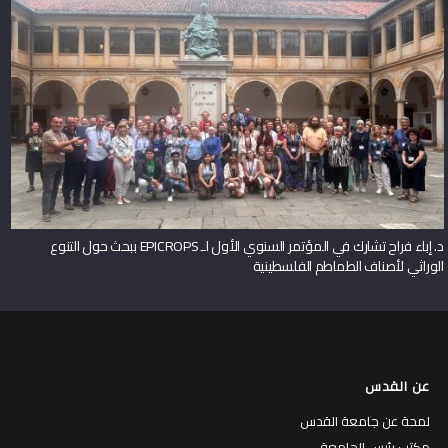
د. إباء فراح تشارك في المؤتمر السنوي الأول لـ EPICROPS ببحث حول التنوع
الوراثي لأصناف الطماطم الفلسطينية
عن القدس
لمحة عن جامعة القدس
مكتب رئيس الجامعة