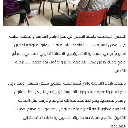
القدس | تستضيف جامعة القدس في مقر البرامج الثقافية والمكتبة العامة
في القدس الشريف – باب العامود سلسلة لقاءات قانونية بواقع لقاءين
اسبوعياً يومي السبت والثلاثاء، ويُجريها الاستاذ القانوني المحامي ياسر أبو
جامع، وذلك ضمن سعي الجامعة الدائم والدؤوب نحو خدمة أبناء مدينة
القدس.
وتهدف هذه اللقاءات والتي تُقدم لطلبة الحقوق بشكل مستقل ومجان إلى
نشر العلم والمعرفة والمهارات القانونية التي يتحتم على كل طالب قانون
ومحام معرفتها، ويتم ايضا عقد فعاليات قانونية وتدريبية مثل الصياغة
القانونية وتطوير اللغة العبرية والقانونية على حد سواء، وتوضيح تحديثات
القانون المتبع وكيفية صياغة لوائح الدعوى والطلبات المقدمة إلى
المحكمة.