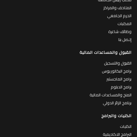
المتاحف والمراكز
الحرم الجامعي
المكتبات
وظائف شاغرة
إتـصل بنا
القبول والمساعدات المالية
القبول والتسجيل
برامج البكالوريوس
برامج الماجستير
برامج الدبلوم
المنح والمساعدات المالية
برنامج الزائر الدولي
الكليات والبرامج
الكليات
البرامج الاكاديمية