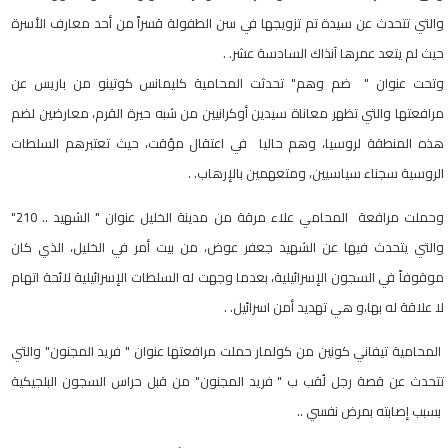
والتي تتحدث عن سيدة تم تزويجها في سن الطفولة قسراً من أحد معارف الأسرة
حيث لم يتعد عمرها آنذاك السادسة عشر. .
وتحت عنوان " ضم وهم" تحدثت المحامية كليمانس كوتينو من باريس عن
مرافعتها والتي تظهر معاناة سيدين أوكرانيين من شبه حيرة القرم، معارضين لضم
هذه المنطقة لروسيا، وهم حاليا في اعتقال مؤقت، حيث تعتبرهم السلطات
الروسية سجناء سياسيين، ومتعهمين بالإرهاب. .
وحملت مرافعة المحامي علاء مرقة من مدينة الخليل عنوان " الشهيد .. 210"
والتي يتحدث فيها عن الشهيد جعفر عوض، من بيت أمر في الخليل، الذي كان
موقوفاً في السجون الإسرائيلية، بعدما وجهت له السلطات الإسرائيلية لائحة اتهام
لا علاقة له بها،و هي تهديد أمن اسرائيل. .
المحامية تيفاني كونين من كولمار حملت مرافعتها عنوان " فريد المجنون" والتي
تتحدث عن قصة رجل لُقب ب " فريد المجنون" من قبل حراس السجون البلجيكية
بسبب إصابته بمرض نفسي ..