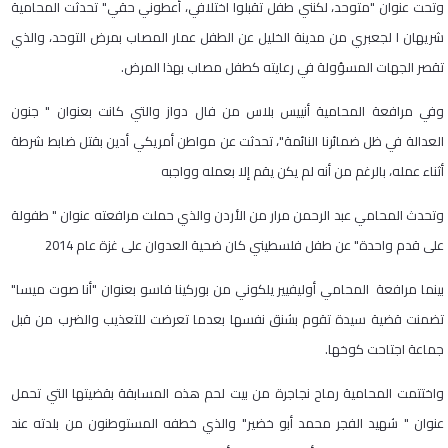
وتحت عنوان "متوحد، لكنني طفل تقبلوا اختلافي، أعطوني حقي" تحدثت المحامية
شريهان ا لجعبري من مدينة الخليل عن الطفل عمار المصاب بمرض التوحد، والذي
تقصر الجهات المسؤولة في رعايته كطفل مصاب بهذا المرض.
وفي مرافعة المحامية أنييس بلاس من فال دواز والتي كانت بعنوان " جنون
العدالة في ظل ضمائرنا النائمة"، تحدثت عن مواطن أمريكي أدين بقتل ضابط شرطة
أثناء عمله، بالرغم من أنه لم يكن يقم إلا بعمله وواجبه
وتحدث المحامي عبد الرحمن مرار من الأردن والذي حملت مرافعته عنوان " طفولة
على قدم واحدة" عن طفل فلسطيني كان ضحية العدوان على غزة عام 2014
بينما مرافعة المحامي أوليفيير يلكوني من بوركينا فاسو بعنوان "أنا صوت ميسا"
تضمنت قضية سيدة تقوم بشنق نفسها بعدما تعرضت للتعذيب والضرب من قبل
جماعة اجتاحت كوخها.
واختتمت المحامية رماح نجاجرة من بيت لحم هذه المسابقة بقضيتها التي تحمل
عنوان " شهيد الفجر محمد أبو خضير" والذي خطفه المستوطنون من بلدته عند