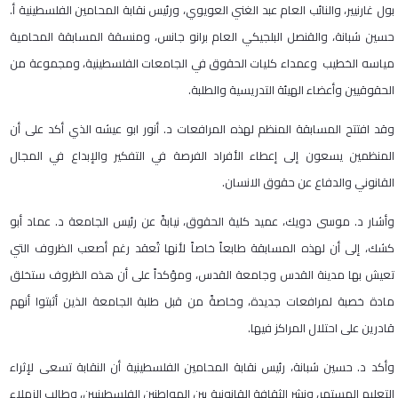
بول غارنيير، والنائب العام عبد الغني العويوي، ورئيس نقابة المحامين الفلسطينية أ.
حسين شبانة، والقنصل البلجيكي العام برانو جانس، ومنسقة المسابقة المحامية
مياسه الخطيب وعمداء كليات الحقوق في الجامعات الفلسطينية، ومجموعة من
الحقوقيين وأعضاء الهيئة التدريسية والطلبة.
وقد افتتح المسابقة المنظم لهذه المرافعات د. أنور ابو عيشه الذي أكد على أن
المنظمين يسعون إلى إعطاء الأفراد الفرصة في التفكير والإبداع في المجال
القانوني والدفاع عن حقوق الانسان.
وأشار د. موسى دويك، عميد كلية الحقوق، نيابةً عن رئيس الجامعة د. عماد أبو
كشك، إلى أن لهذه المسابقة طابعاً خاصاً لأنها تُعقد رغم أصعب الظروف التي
تعيش بها مدينة القدس وجامعة القدس، ومؤكداً على أن هذه الظروف ستخلق
مادة خصبة لمرافعات جديدة، وخاصةً من قبل طلبة الجامعة الذين أثبتوا أنهم
قادرين على احتلال المراكز فيها.
وأكد د. حسين شبانة، رئيس نقابة المحامين الفلسطينية أن النقابة تسعى لإثراء
التعليم المستمر، ونشر الثقافة القانونية بين المواطنين الفلسطينيين، وطالب الزملاء