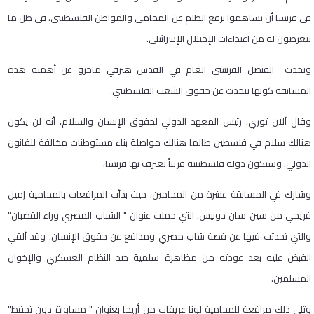
في فرنسا أن يساهموا برفع الظلم عن المحامي والمواطن الفلسطيني، في ظل ما
يتعرضون له من اعتداءات الإحتلال الإسرائيلي.
وتحدث القنصل الفرنسي العام في القدس هيرفي ماجرو عن أهمية هذه
المسابقة كونها تتحدث عن حقوق الشعب الفلسطيني.
وقال آلان توري، رئيس المعهد الدولي لحقوق الإنسان والسلام، أنه لن يكون
هنالك سلام في فلسطين طالما هنالك مواصلة بناء مستوطنات مخالفة للقانون
الدولي، وسيكون دولة فلسطينية قريباً تعترف بها فرنسا.
وشارك في المسابقة عشرة من المحامين، حيث بدأت المرافعات بالمحامية إميل
فريجي من سين سان دونيس، التي حملت عنوان " الشباب المصري وراء القضبان"
والتي تحدثت فيها عن قصة شاب مصري ومدافع عن حقوق الإنسان، وقد ألقي
القبض عليه بعد عودته من مظاهرة سلمية ضد النظام العسكري والإخوان
المسلمين.
وتلى ذلك مرافعة للمحامية لونا عريقات من أريحا بعنوان " مساواة دون تحفظ"