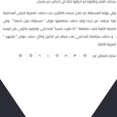
ساعات الفجر وقتلوه ثم أحرقوا جثته في أحراش دير ياسين.
وفي نهاية المسابقة تم اعلان اسماء الفائزين حيث حصلت بالمرتبة الاولى المحامية
لونا عريقات من اريحا وقد حملت مرافعتها عنوان " مساواة دون تحفظ " وفي
المرتبة الثانية فازت مرافعة " انا صوت ميسا" للمحامي اوليفيير يلكوني من فرنسا
، و حصلت مرافعة المحامي علاء مرقه من الخليل والتي حملت عنوان " الشهيد "
المرتبة الثالثة.
شارك المقال عبر:
ربما يعجبك أيضا