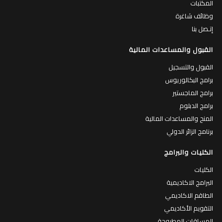
المكتبات
وظائف شاغرة
إتـصل بنا
القبول والمساعدات المالية
القبول والتسجيل
برامج البكالوريوس
برامج الماجستير
برامج الدبلوم
المنح والمساعدات المالية
برنامج الزائر الدولي
الكليات والبرامج
الكليات
البرامج الاكاديمية
الطاقم الاكاديمي
التقويم الأكاديمي
المساقات المطروحة