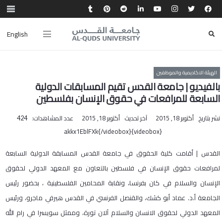
English
الهيئة الاكاديمية والموظفين
بالفيديو | جامعة القدس تقيم المسابقات الدولية
السابعة للمرافعات في حقوق الإنسان بفلسطين
نشر بتاريخ
أكتوبر 18, 2015
آخر تحديث
أكتوبر 18, 2015
عدد المشاهدات:
424
{videobox}akkx1EblFXk{/videobox}
القدس | أقامت كلية الحقوق في جامعة القدس المسابقة الدولية السابعة
لمرافعات حقوق الإنسان في فلسطين بالتعاون مع المعهد الدولي لحقوق
الإنسان والسلام في كان بفرنسا، ونقابة المحامين الفلسطينية ، بحضور رئيس
الجامعة أ.د. عماد أبو كشك، والقنصل الفرنسي في القدس هيرفي ماجرو، ورئيس
المعهد الدولي لحقوق الانسان والسلام آلان تورة، وممثل سويسرا في رام الله