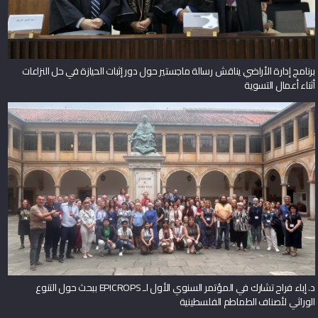
برنامج إدارة الأراضي يناقش رسالة ماجستير حول دور إثبات الحيازة في حل النزاعات
أثناء أعمال التسوية
د. إباء فراح تشارك في المؤتمر السنوي الأول لـ EPICROPS ببحث حول التنوع
الوراثي لأصناف الطماطم الفلسطينية