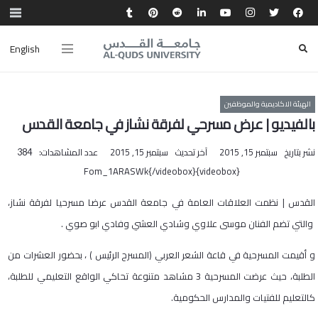
English
الهيئة الاكاديمية والموظفين
بالفيديو | عرض مسرحي لفرقة نشاز في جامعة القدس
نشر بتاريخ
سبتمبر 15, 2015
آخر تحديث
سبتمبر 15, 2015
عدد المشاهدات:
384
{videobox}Fom_1ARASWk{/videobox}
القدس | نظمت العلاقات العامة في جامعة القدس عرضا مسرحيا لفرقة نشاز،
والتي تضم الفنان موسى علاوي وشادي العشي وفادي ابو صوي .
و أقيمت المسرحية في قاعة الشعر العربي (المسرح الرئيس ) ، بحضور العشرات من
الطلبة، حيث عرضت المسرحية 3 مشاهد متنوعة تحاكي الواقع التعليمي للطلبة،
كالتعليم للفتيات والمدارس الحكومية.