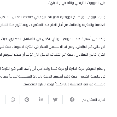
على الموروث التاريخي والثقافي والديني".
وبارك البروفيسور صلاح الهودلية مدير المشروع في جامعة القدس، للشعب الف
العلمية والبشرية والمالية، من أجل انجاح هذا المشروع ، وقد تتوج هذا النجاح 
وأكد على أهمية هذا الموقع ، والتي تكمن في التسلسل الحضاري، حيث تم
الروماني، ثم البيزنطي، ومن ثم الاسلامي المبكر في الفترة الاموية ، حيث شه
القرن الثامن الميلادي ، حيث تم اكتشاف الدلائل التي تؤكد أن هذه الموقع اشت
ويعتبر الموقع خربة الطيرة أو خربة غلما واحداً من أبرز وأهم المواقع الأثرية
في جامعة القدس ، حيث ترتبط أهميته الدينية بالديانة المسيحية تحديداً بعد 
وكنيسة من قبل القديسة ديانا تخليداً لهذه الزيارة المقدسة.
شارك المقال عبر: