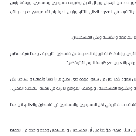
بحضور عدد من الرهبان ورجال الدين وضيوف مسيحيين ومسلمين، وبرفقة رئيس
تنقيب في المعهد العالي للآثار، ورئيس بلدية رام الله موسى حديد ، ونائب
م للجامعة والكنيسة ولكل الفلسطينيين.
رض، وإعادة كتابة الرواية الصحيحة عن فلسطين التاريخية ، وهذا شرف عظيم
ام، بالتعاون مع كنيسة الروم الأرثوذكس".
يعود كما كان في سابق عهده حتى يصبح مزاراً دينياً وثقافيا و سياحيا لكل
والكينونة الفلسطينية ، وتوظيف المواقع الاثرية في تنميية الاقتصاد المحلي .
اكتشاف حدث تاريخي لكل المسيحيين والمسلمين في فلسطين والعالم، لان هذا
 للآثار فيها"، مؤكداً على أن المسيحيين والمسلمين وحدة واحدة في الحفاظ