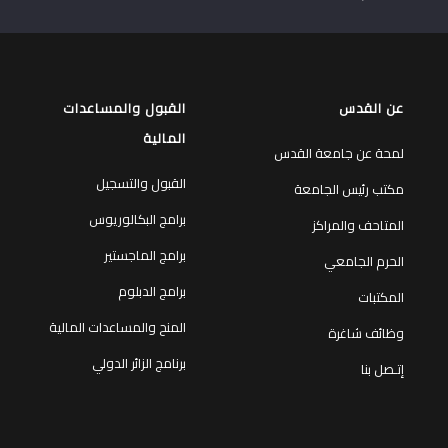
عن القدس
القبول والمساعدات
المالية
لمحة عن جامعة القدس
القبول والتسجيل
مكتب رئيس الجامعة
برامج البكالوريوس
المتاحف والمراكز
برامج الماجستير
الحرم الجامعي
برامج الدبلوم
المكتبات
المنح والمساعدات المالية
وظائف شاغرة
برنامج الزائر الدولي
إتـصل بنا