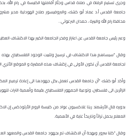
وجرى تسليم الرفاة في صلاة قداس وجنّاز أقامتها الكنيسة في رام الله، 
جامعة القدس أ.د عماد أبو كشك، والبروفيسور صلاح الهودلية مدير مشروع ال
محافظ رام الله والبيرة ، حمدان البرغوثي .
وعبر رئيس جامعة القدس عن اعتزاز وفخر الجامعة الكبير بهذا الاكتشاف العظي
وقال "سيساهم هذا الاكتشاف في ترسيخ وتثبيت الوجود الفلسطيني بهذه الأ
لجامعة القدس أن تكون الأولى في إكتشاف هذه المقبرة و الموقع الأثري اله
وأكد أبو كشك "أن جامعة القدس تعمل بكل جهودها الى إعادة ترميم المكان ل
الزائرين الى فلسطين، وتوعية الجمهور الفلسطيني بقيمة وأهمية التراث للهوية 
بدوره قال الأرشمند ريتا غلاكسيون عواد من كنيسة الروم الأرثوذكس إن ال
المعلم يحمل تراثاً وتاريخاً غاية في الأهمية.
وقال "كلنا سرور وبهجة أن الاكتشاف تم بجهود جامعة القدس والمعهد العالي