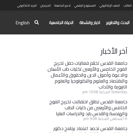
الطالب
الصف الإلكتروني
المستودع الرقمي
ادعم الجامعة
الخريجين
البريد الالكتروني
English
البحث والتطوير
اخبار وانشطة
الحياة الجامعية
آخر الأخبار
جامعة القدس تختتم فعاليات حفل تخريج
الفوج الخامس والأربعين لكليات طب الأسنان
والدعوة وأصول الدين والحقوق والأعمال
والاقتصاد والعلوم والتكنولوجيا والعلوم
التربوية والآداب
Yesterday الساعة 10:08 pm
جامعة القدس تطلق احتفالات تخريج الفوج
الخامس والأربعين من كليات الطب
والهندسة والقدس بارد والدراسات العليا
6 أغسطس الساعة 9:08 pm
جامعة القدس تحصد اعتماد برنامج دكتور