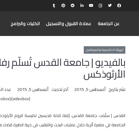
عن الجامعة
عمادة القبول والتسجيل
الكليات والبرامج
الهيئة الاكاديمية والموظفين
بالفيديو | جامعة القدس تُسلّم رف
الأرثوذكس
نشر بتاريخ
أغسطس 5, 2015
آخر تحديث
أغسطس 5, 2015
عدد ال
{videobox}5MCiXLu11Tw{/videobox}
القدس | سلّمت جامعة القدس، رُفاة ثلاثة قديسين لكنيسة الروم الأرثوذكس
الجامعة في مقبرة أثرية خلال عمليات البحث والتنقيب في خربة الطيرة قضاء مدين