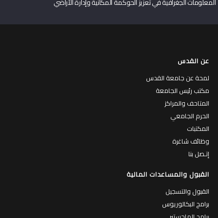
المعلومات الجغرافية في تعزيز الحوكمة المكانية وإدارة الأراضي
عن القدس
لمحة عن جامعة القدس
مكتب رئيس الجامعة
المتاحف والمراكز
الحرم الجامعي
المكتبات
وظائف شاغرة
إتـصل بنا
القبول والمساعدات المالية
القبول والتسجيل
برامج البكالوريوس
برامج الماجستير