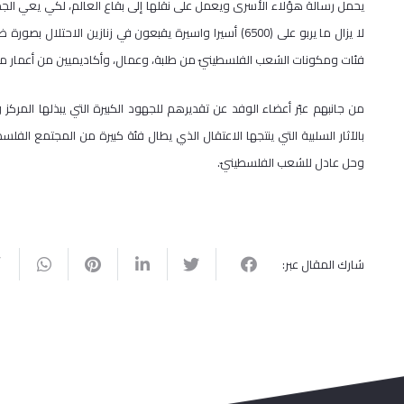
يحمل رسالة هؤلاء الأسرى ويعمل على نقلها إلى بقاع العالم، لكي يعي الجميع
لا يزال ما يربو على (6500) أسيرا واسيرة يقبعون في زنازين
فئات ومكونات الشعب الفلسطينيّ من طلبة، وعمال، وأكاديميين من أعمار مخ
من جانبهم عبّر أعضاء الوفد عن تقديرهم للجهود الكبيرة التي يبذلها المرك
بالآثار السلبية التي ينتجها الاعتقال الذي يطال فئة كبيرة من المجتمع الفلس
وحل عادل للشعب الفلسطينيّ.
شارك المقال عبر: