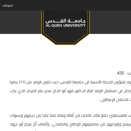
الموظف
ت:
435
قام وفد من المركز الفلسطينيّ الأمريكيّ للأبحاث PARC بزيارة إلى مركز أبو جهاد لشؤون الحركة الأسيرة في جامعة القدس، حيث تكون الوفد من (11) عضوا
ان في استقبال الوفد الزائر الدكتور فهد أبو الحاج مدير عام المركز، الذي رحّب
احتلال الإسرائيلي .
 الفلسطينيّ دفع مئات الآلاف من أبنائه وبناته ثمنا غاليا من حريتهم وسنوات
يرهم وإفراغهم من مضمونهم الوطني والكفاحي، وأضاف أنّ مركز أبو جهاد