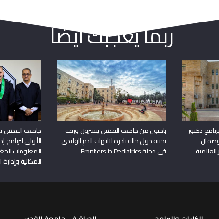
ربما يعجبك أيضا
نامج دكتور
باحثون من جامعة القدس ينشرون ورقة
جامعة القدس تن
وضمان
بحثية حول حالة نادرة لالتهاب الدم الوليدي
الأولى لبرنامج إ
 العالمية
في مجلة Frontiers in Pediatrics
المعلومات الجغر
المكانية وإدارة ا
الكليات والبرامج
الحياة في جامعة القدس