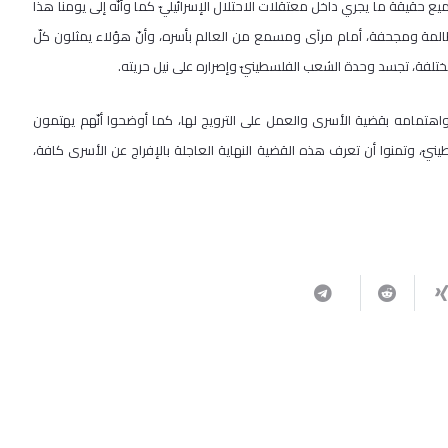
 حقيقة ما يجري داخل معتقلات الاحتلال الإسرائيليّ كما وأنّه إلى يومنا هذا
 الاحتلال بصورة ظالمة ومجحفة، أمام مرآى ومسمع من العالم بأسره، وأنّ هؤلاء يمثلون كلّ
تلفة، تجسد وحدة الشعب الفلسطينيّ وإصراره على نيل حريته.
ز واهتمامه بقضية الأسرى والعمل على الترويج لها، كما أوضحوا أنّهم يهتمون
طينيّ، وتمنوا أن تعرف هذه القضية النهاية العاجلة بالإفراج عن الأسرى كافة،