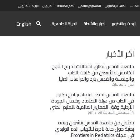
الطالب
الصف الإلكتروني
المستودع الرقمي
ادعم الجامعة
الخريجين
البريد الالكتروني
English
البحث والتطوير
اخبار وانشطة
الحياة الجامعية
آخر الأخبار
جامعة القدس تطلق احتفالات تخريج الفوج
الخامس والأربعين من كليات الطب
والهندسة والقدس بارد والدراسات العليا
قبل 3 ساعات
جامعة القدس تحصد اعتماد برنامج دكتور
في الطب من هيئة الاعتماد وضمان الجودة
الأردنية وفق المعايير العالمية للتعليم الطبي
4 أغسطس الساعة 2:58 pm
باحثون من جامعة القدس ينشرون ورقة
بحثية حول حالة نادرة لالتهاب الدم الوليدي
في مجلة Frontiers in Pediatrics