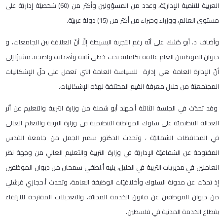
العربية للتنمية الإداريّة، وعدد من المسؤولين وأكثر من (60) شخصيّة إداريّة على
مستوى العالم، ووزراء وخبراء من أكثر من (15) دولة عربيّة.
وأضاف د. أبو كشك على أنّه رغم التجربة البسيطة إلّا أنّ العلاقة بين الجامعات، و
ديوان الموظفين العام علاقة تكاملية تحت خطى ثابتة وأهداف واضحة، مشيرًا إلى
أنّ الإدارة العامة هي إدارة للسياسة العامة التي تعمل على حلّ الإشكاليات
المجتمعيّة من خلال معرفة القيم المختلفة لهذه الإشكاليات.
وقد تحدّث في الجلسة الثالثة أ.مهند أبو شملة من وزارة التربية والتعليم عن أثر
العدالة التنظيميّة على سلوك المواطنة التنظيمية في وزارة التربية والتعلم العالي
في المحافظات الشماليّة ، وتحدث الدكتور سمير الجمل من جامعة القدس
المفتوحة عن الشفافيّة الإداريّة في وزارة التربية والتعليم العالي من وجهة نظر
العاملين في مديريات التربية في الخليل، يليه أ.لطفي سمحان من ديوان الموظفين
إذ تحدّث عن مدونة السلوك وأخلاقيّات الوظيفة العامة، وتحدث أ.حجازي قرشلي
من ديوان الموظفين عن قانون الخدمة المدنيّة، والتعديلات المقترحة للارتقاء
بقطاع الخدمة المدنية في فلسطين.