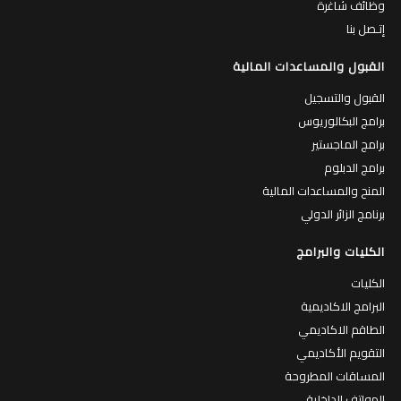
وظائف شاغرة
إتـصل بنا
القبول والمساعدات المالية
القبول والتسجيل
برامج البكالوريوس
برامج الماجستير
برامج الدبلوم
المنح والمساعدات المالية
برنامج الزائر الدولي
الكليات والبرامج
الكليات
البرامج الاكاديمية
الطاقم الاكاديمي
التقويم الأكاديمي
المساقات المطروحة
الهواتف الداخلية