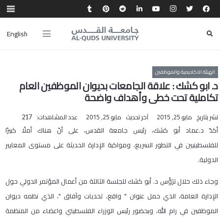
English
الهيئة الاكاديمية والموظفين
د. ابو كشك : علاقة الجامعات بديوان الموظفين العام
تكاملية تحت خطى وأهداف واضحة
نشر بتاريخ
مايو 25, 2015
آخر تحديث
مايو 25, 2015
عدد المشاهدات:
217
أكدّ د.عماد أبو كشك، رئيس جامعة القدس، على أنّ هناك أملًا كبيرًا
للفلسطينيين في التطور السريع، ومواكبة الإدارة الحديثة على مستوى المعايير
الدولية.
وجاء ذلك خلال ترَؤُس د. أبو كشك للجلسة الثالثة من أعمال المؤتمر الدولي حول
الإدارة العامة، الذي حمل عنوان " واقع، تحديات وآفاق "، الذي نظمه ديوان
الموظفين في رام الله، وبحضور رئيس الوزراء الفلسطيني واعضاء من المنظمة