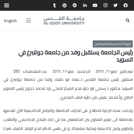
English
الهيئة الاكاديمية والموظفين
رئيس الجامعة يستقبل وفد من جامعة جوتنبرغ في
السويد
نشر بتاريخ
مايو 11, 2015
آخر تحديث
مايو 11, 2015
عدد المشاهدات:
183
​استقبل رئيس جامعة القدس د.عماد ابو كشك وفدا من جامعة جوتنبرغ في
السويد بحضور د.رسمي ابو حلو مدير المركز الصحي ود.محمد حجوج رئيس التصوير
الطبي وأ.محمد عايش من دائرة الطب المخبري.
وجاءت هذه الزيارة للاطلاع على انجازات الجامعة والبرامج الاكاديمية التي تقدمها
بالاضافة الى تعزيز التعاون بين الجامعتين بما في ذلك التبادل الاكاديمي والطلاب
وتطوير برامج اكاديمية وبحثية مشتركة. و في نفس الاطار قدم الوفد الضيف شرحا