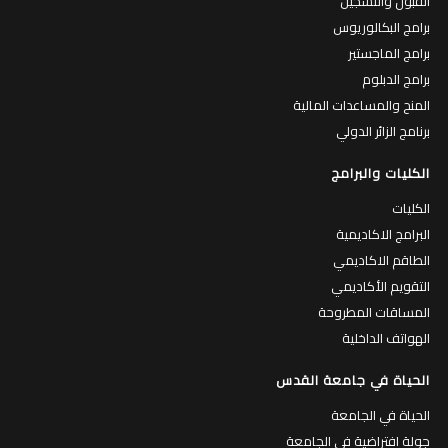
القبول والتسجيل
برامج البكالوريوس
برامج الماجستير
برامج الدبلوم
المنح والمساعدات المالية
برنامج الزائر الدولي
الكليات والبرامج
الكليات
البرامج الاكاديمية
الطاقم الاكاديمي
التقويم الأكاديمي
المساقات المطروحة
الهواتف الداخلية
الحياة في جامعة القدس
الحياة في الجامعة
جولة افتراضية في الجامعة