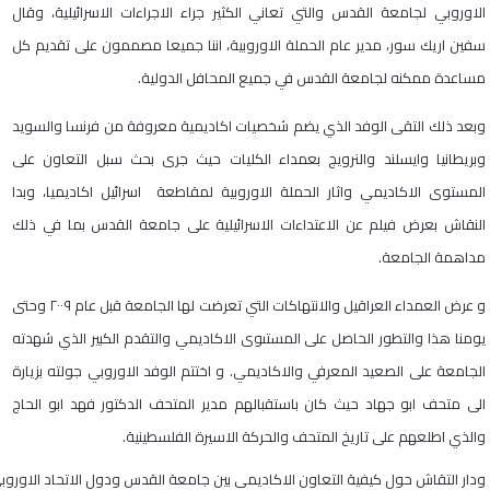
الاوروبي لجامعة القدس والتي تعاني الكثير جراء الاجراءات الاسرائيلية، وقال
سفين اريك سور، مدير عام الحملة الاوروبية، اننا جميعا مصممون على تقديم كل
مساعدة ممكنه لجامعة القدس في جميع المحافل الدولية.
وبعد ذلك التقى الوفد الذي يضم شخصيات اكاديمية معروفة من فرنسا والسويد
وبريطانيا وايسلند والنرويج بعمداء الكليات حيث جرى بحث سبل التعاون على
المستوى الاكاديمي واثار الحملة الاوروبية لمقاطعة اسرائيل اكاديميا، وبدا
النقاش بعرض فيلم عن الاعتداءات الاسرائيلية على جامعة القدس بما في ذلك
مداهمة الجامعة.
​و عرض العمداء العراقيل والانتهاكات التي تعرضت لها الجامعة قبل عام ٢٠٠٩ وحتى
يومنا هذا والتطور الحاصل على المستىوى الاكاديمي والتقدم الكبير الذي شهدته
الجامعة على الصعيد المعرفي والاكاديمي. و اختتم الوفد الاوروبي جولته بزيارة
الى متحف ابو جهاد حيث كان باستقبالهم مدير المتحف الدكتور فهد ابو الحاج
والذي اطلعهم على تاريخ المتحف والحركة الاسيرة الفلسطينية.
ودار التقاش حول كيفية التعاون الاكاديمي بين جامعة القدس ودول الاتحاد الاوروبي 