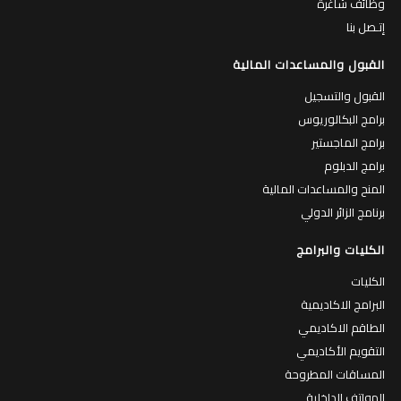
وظائف شاغرة
إتـصل بنا
القبول والمساعدات المالية
القبول والتسجيل
برامج البكالوريوس
برامج الماجستير
برامج الدبلوم
المنح والمساعدات المالية
برنامج الزائر الدولي
الكليات والبرامج
الكليات
البرامج الاكاديمية
الطاقم الاكاديمي
التقويم الأكاديمي
المساقات المطروحة
الهواتف الداخلية