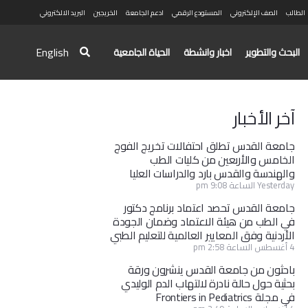
الطالب
الصف الإلكتروني
المستودع الرقمي
ادعم الجامعة
الخريجين
البريد الالكتروني
English
البحث والتطوير
اخبار وانشطة
الحياة الجامعية
آخر الأخبار
جامعة القدس تطلق احتفالات تخريج الفوج
الخامس والأربعين من كليات الطب
والهندسة والقدس بارد والدراسات العليا
Yesterday الساعة 9:08 pm
جامعة القدس تحصد اعتماد برنامج دكتور
في الطب من هيئة الاعتماد وضمان الجودة
الأردنية وفق المعايير العالمية للتعليم الطبي
4 أغسطس الساعة 2:58 pm
باحثون من جامعة القدس ينشرون ورقة
بحثية حول حالة نادرة لالتهاب الدم الوليدي
في مجلة Frontiers in Pediatrics