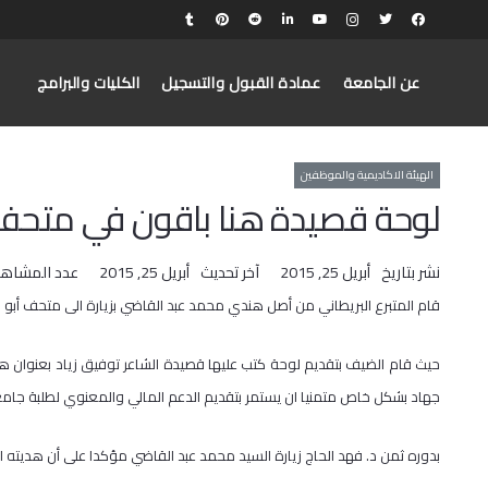
عن الجامعة
عمادة القبول والتسجيل
الكليات والبرامج
الهيئة الاكاديمية والموظفين
لوحة قصيدة هنا باقون في متحف 
نشر بتاريخ
أبريل 25, 2015
آخر تحديث
أبريل 25, 2015
عدد المشاهد
قام المتبرع البريطاني من أصل هندي محمد عبد القاضي بزيارة الى متحف أبو ج
​حيث قام الضيف بتقديم لوحة كتب عليها قصيدة الشاعر توفيق زياد بعنوان
جهاد بشكل خاص متمنيا ان يستمر بتقديم الدعم المالي والمعنوي لطلبة جام
​بدوره ثمن د. فهد الحاج زيارة السيد محمد عبد القاضي مؤكدا على أن هديته