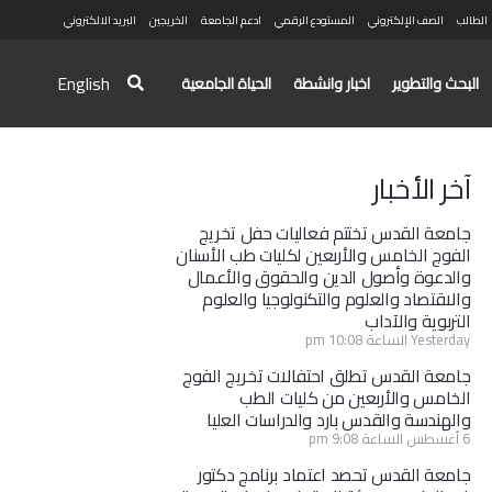
الطالب
الصف الإلكتروني
المستودع الرقمي
ادعم الجامعة
الخريجين
البريد الالكتروني
English
البحث والتطوير
اخبار وانشطة
الحياة الجامعية
آخر الأخبار
جامعة القدس تختتم فعاليات حفل تخريج
الفوج الخامس والأربعين لكليات طب الأسنان
والدعوة وأصول الدين والحقوق والأعمال
والاقتصاد والعلوم والتكنولوجيا والعلوم
التربوية والآداب
Yesterday الساعة 10:08 pm
جامعة القدس تطلق احتفالات تخريج الفوج
الخامس والأربعين من كليات الطب
والهندسة والقدس بارد والدراسات العليا
6 أغسطس الساعة 9:08 pm
جامعة القدس تحصد اعتماد برنامج دكتور