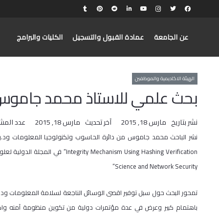
عن الجامعة
عمادة القبول والتسجيل
الكليات والبرامج
الهيئة الاكاديمية والموظفين
بحث علمي للاستاذ محمد جاموس
نشر بتاريخ
مارس 18, 2015
آخر تحديث
مارس 18, 2015
عدد المش
Science and Network Security”
تمحور البحث حول سبل توفير اقصى الوسائل الناجعة لسلامة المعلومات ودقته
باهتمام كبير وعرض في عدة مؤتمرات دولية من تكوين منظومة آمنه واكث