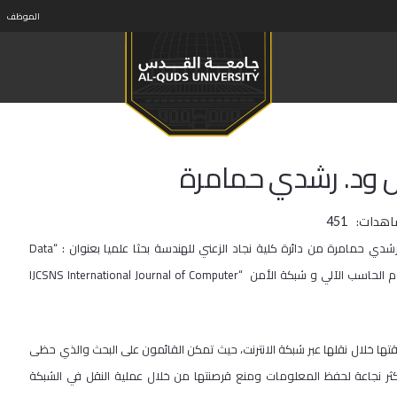
الموظف
 ود. رشدي حمامرة
اهدات:
451
نشر الباحث محمد جاموس من دائرة الحاسوب وتكنولوجيا المعلومات ود.رشدي حمامرة من دائرة كلية نجاد الزعني للهندسة بحثا علميا بعنوان : “Data
Integrity Mechanism Using Hashing Verification” في المجلة الدولية لعلوم الحاسب الآلي و شبكة الأمن “IJCSNS International Journal of Computer
ا خلال نقلها عبر شبكة الانترنت، حيث تمكن القائمون على البحث والذي حظى
ر نجاعة لحفظ المعلومات ومنع قرصنتها من خلال عملية النقل في الشبكة