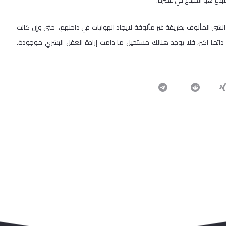
مبدع هو المبدع في عصره.
ى الشئ المألوف بطريقة غير مألوفة لايجاد الهوايات في داخلهم، حتى وإن كانت
دائما اكبر، فلا يوجد هنالك مستحيل ما دامت إرادة العقل البشري موجودة.