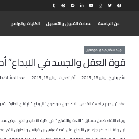
عن الجامعة
عمادة القبول والتسجيل
الكليات والبرامج
الهيئة الاكاديمية والموظفين
قوة العقل والجسد في الابداع” أح
نشر بتاريخ
يناير 18, 2015
آخر تحديث
يناير 18, 2015
عدد المشاهدا
عقد في حرم جامعة القدس لقاء حول موضوع " الإبداع " لإقناع الطلبة بقدر
وجاء اللقاء ضمن مساق " اللغة والتفكير " في كلية الاداب والذي عرض عدد م
في وقتنا الحاضر جزء من الأبداع مثل قصة عباس بن فرناس والطيران التي وصف