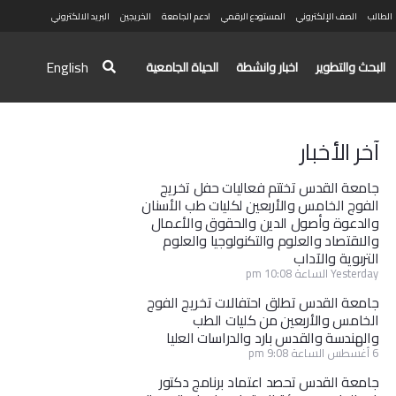
الطالب
الصف الإلكتروني
المستودع الرقمي
ادعم الجامعة
الخريجين
البريد الالكتروني
English
البحث والتطوير
اخبار وانشطة
الحياة الجامعية
آخر الأخبار
جامعة القدس تختتم فعاليات حفل تخريج
الفوج الخامس والأربعين لكليات طب الأسنان
والدعوة وأصول الدين والحقوق والأعمال
والاقتصاد والعلوم والتكنولوجيا والعلوم
التربوية والآداب
Yesterday الساعة 10:08 pm
جامعة القدس تطلق احتفالات تخريج الفوج
الخامس والأربعين من كليات الطب
والهندسة والقدس بارد والدراسات العليا
6 أغسطس الساعة 9:08 pm
جامعة القدس تحصد اعتماد برنامج دكتور