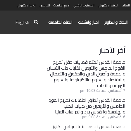
الطالب
الصف الإلكتروني
المستودع الرقمي
ادعم الجامعة
الخريجين
البريد الالكتروني
English
البحث والتطوير
اخبار وانشطة
الحياة الجامعية
آخر الأخبار
جامعة القدس تختتم فعاليات حفل تخريج
الفوج الخامس والأربعين لكليات طب الأسنان
والدعوة وأصول الدين والحقوق والأعمال
والاقتصاد والعلوم والتكنولوجيا والعلوم
التربوية والآداب
7 أغسطس الساعة 10:08 pm
جامعة القدس تطلق احتفالات تخريج الفوج
الخامس والأربعين من كليات الطب
والهندسة والقدس بارد والدراسات العليا
6 أغسطس الساعة 9:08 pm
جامعة القدس تحصد اعتماد برنامج دكتور