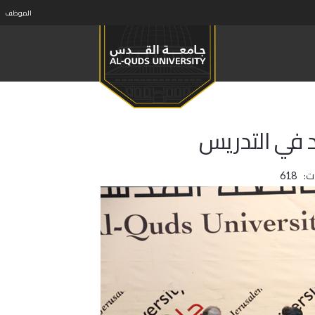
الموظف
 في التدريس
ت:
618