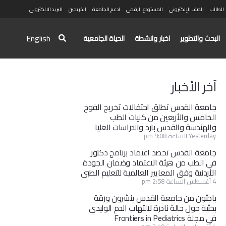
الطالب
الصف الإلكتروني
المستودع الرقمي
ادعم الجامعة
الخريجين
البريد الالكتروني
English
البحث والتطوير
اخبار وانشطة
الحياة الجامعية
آخر الأخبار
جامعة القدس تطلق احتفالات تخريج الفوج
الخامس والأربعين من كليات الطب
والهندسة والقدس بارد والدراسات العليا
Yesterday الساعة 9:08 pm
جامعة القدس تحصد اعتماد برنامج دكتور
في الطب من هيئة الاعتماد وضمان الجودة
الأردنية وفق المعايير العالمية للتعليم الطبي
4 أغسطس الساعة 2:58 pm
باحثون من جامعة القدس ينشرون ورقة
بحثية حول حالة نادرة لالتهاب الدم الوليدي
في مجلة Frontiers in Pediatrics