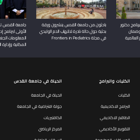
نامج دكتور
باحثون من جامعة القدس ينشرون ورقة
جامعة القدس تن
وضمان
بحثية حول حالة نادرة لالتهاب الدم الوليدي
الأولى لبرنامج إ
 العالمية
في مجلة Frontiers in Pediatrics
المعلومات الجغر
المكانية وإدارة ا
الكليات والبرامج
الحياة في جامعة القدس
الكليات
الحياة في الجامعة
البرامج الاكاديمية
جولة افتراضية في الجامعة
الطاقم الاكاديمي
الكافتيريات
التقويم الأكاديمي
المركز الرياضي