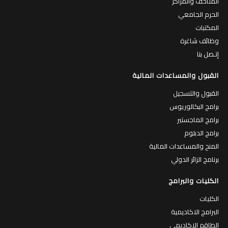
المتاحف والمراكز
الحرم الجامعي
المكتبات
وظائف شاغرة
إتـصل بنا
القبول والمساعدات المالية
القبول والتسجيل
برامج البكالوريوس
برامج الماجستير
برامج الدبلوم
المنح والمساعدات المالية
برنامج الزائر الدولي
الكليات والبرامج
الكليات
البرامج الاكاديمية
الطاقم الاكاديمي