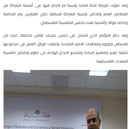
وقد تناولت الورقة ثلاثة قضايا رئيسية تم التركيز فيها على؛ أهمية الشراكة بين
القطاعين العام والخاص وتجربة الشراكة السابقة خلال العشرين عام الماضية
وكذلك فوائد وأهمية انشاء مجلس التنافسية الفلسطيني.
وقد حضر المؤتمر الذي اشتمل على خمس جلسات نقاش مختلفة، خبراء من
فلسطين واوروبا ومنظمات الامم المتحدة. وتناولت اوراق العمل في مجموعها
كيفية تعزيز مفاهيم الريادة وتشجيع الابداع الهادف الى تطوير وتمكين تنافسية
المنتجات الفلسطينية.