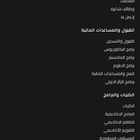
المكتبات
وظائف شاغرة
إتـصل بنا
القبول والمساعدات المالية
القبول والتسجيل
برامج البكالوريوس
برامج الماجستير
برامج الدبلوم
المنح والمساعدات المالية
برنامج الزائر الدولي
الكليات والبرامج
الكليات
البرامج الاكاديمية
الطاقم الاكاديمي
التقويم الأكاديمي
المساقات المطروحة