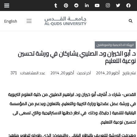
English
الهيئة الاكاديمية والموظفين
د. أبو الخيران ود. الصليبي يشاركان في ورشة تحسين
نوعية التعليم
نشر بتاريخ
أكتوبر 20, 2014
آخر تحديث
أكتوبر 20, 2014
عدد المشاهدات:
371
القدس- شارك د. أشرف أبو خيران ود. ابراهيم الصليبي من كلية العلوم التربوية
في ورشة عمل عقدتها وزارة التربية والتعليم، بالتعاون وبدعم من المؤسسة
اليابانية للتنمية
(
جايكا
)،
وذلك في اطار خطتها الاستراتيجية والتي تسعى الى
تحسين نوعية التعليم
.
وهدفت الورشة للتعريف بالنظام الياباني والنموذج الذي طورته لتطوير مناهج