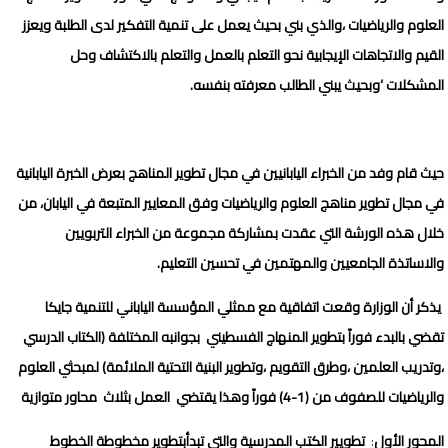
العلوم والرياضيات ،والذي بني بحيث يعمل على تنمية التفكير لدى الطلبة ويعزز
القيم والاتجاهات الإيجابية نحو التعلم بالعمل والتعلم بالاكتشاف وحل
المشكلات
‘
وبحيث يبني الطالب معرفته بنفسه
.
حيث قام وفد من الخبراء اليابانيين في مجال تطوير المناهج بعرض الخبرة اليابانية
في مجال تطوير مناهج العلوم والرياضيات وفق المعايير المتبعة في اليابان، من
خلال هذه الورشة التي عقدت بمشاركة مجموعة من الخبراء التربويين
والاساتذة الجامعيين والمهتمين في تحسين التعليم
.
يذكر أن الوزارة وقعت اتفاقية مع ممثلي المؤسسة الياباني للتنمية جايكا
تقضي بالبدء فوراً بتطوير المنهاج الفسطيني بجوانبه المختلفة
(
الكتاب الدرسي
،وتدريب العلمين ،وطرق التقويم ،وتطوير البنية التحتية الملائمة
)
لمبحثي العلوم
والرياضيات للصفوف من
(1-4)
فوراً وهذا يقتضي
العمل بثلاث محاور متوازية
المحور الأول
تطويير الكتب المدرسية والتي تبدأبتطوير مخطوطة الخطوط
: