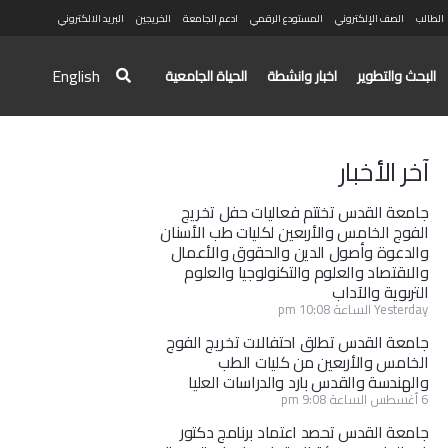
الطالب
الصف الإلكتروني
المستودع الرقمي
ادعم الجامعة
الخريجين
البريد الالكتروني
English
البحث والتطوير
اخبار وانشطة
الحياة الجامعية
آخر الأخبار
جامعة القدس تختتم فعاليات حفل تخريج
الفوج الخامس والأربعين لكليات طب الأسنان
والدعوة وأصول الدين والحقوق والأعمال
والاقتصاد والعلوم والتكنولوجيا والعلوم
التربوية والآداب
Yesterday الساعة 10:08 pm
جامعة القدس تطلق احتفالات تخريج الفوج
الخامس والأربعين من كليات الطب
والهندسة والقدس بارد والدراسات العليا
6 أغسطس الساعة 9:08 pm
جامعة القدس تحصد اعتماد برنامج دكتور