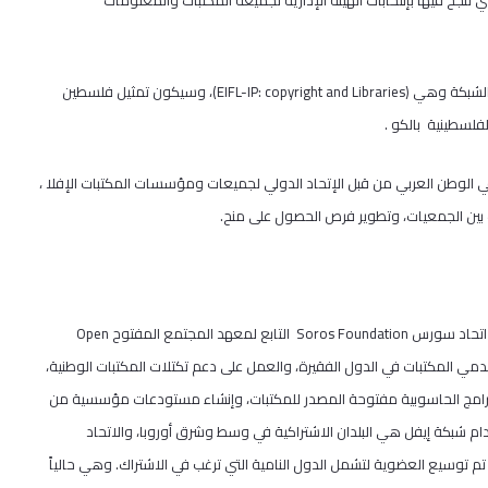
ـ 2016. وهذه هي المرة الثانية التي تنجح فيها بإنتخابات الهيئة الإدارية لجميعة المكتبات والمعلومات
الشبكة وهي (
EIFL-IP: copyright and Libraries
)، وسيكون تمثيل فلسطين
لفلسطينية بالكو .
دربة متخصصة ومعتمدة في الوطن العربي من قبل الإتحاد الدولي لجميعات ومؤسسات المكتبات الإفلا ،
 بين الجمعيات، وتطوير فرص الحصول على منح.
Soros Foundation
التابع لمعهد المجتمع المفتوح
Open
دمي المكتبات في الدول الفقيرة، والعمل على دعم تكتلات المكتبات الوطنية،
 البرامج الحاسوبية مفتوحة المصدر للمكتبات، وإنشاء مستودعات مؤسسية من
ام شبكة إيفل هي البلدان الاشتراكية في وسط وشرق أوروبا، والاتحاد
يتي السابق، والبلدان الأعضاء في اتحاد سورس. وفي بداية عام 2002م، تم توسيع العضوية لتشمل الدول النامية التي ترغب في الاشتراك. وهي حالياً