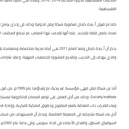
المكتبات الفلسطينية للدورة القادمة 2014 
الفلسطينية.
كما تم قبول أ. رندة كمال لعضوية شبكة إيفل الدولية وذلك في إحدى برامج 
لمدة عامين قابلة للتجديد. علما أنها تقدمت لهذا المنصب عبر تجمع المكتبات ا
يذكر أن أ. رندة كمال ومنذ العام 2011 هي أيضا م
والذي يهدف إلى التدريب، وتقديم المشورة للجمعيات المهنية، وعقد شراكات
أما عن شبكة ايفل فهي مؤسسة غير ربحية، تم إنشاؤها عام 1999م، من قبل اتحاد سورس
Society Institute
، وذلك من أجل العمل على توفير المصادر الالكترونية لمستخ
وبناء القدرات ذات العلاقة بالنشر المفتوح وحقوق الملكية الفكرية، وإتاحة
أجل بناء شبكة تشاركيه في المعرفة العالمية. ويذكر أن المستهدف من استخد
السوف