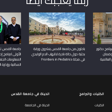
ربما يعجبك أيضا
نامج دكتور
باحثون من جامعة القدس ينشرون ورقة
جامعة القدس تن
وضمان
بحثية حول حالة نادرة لالتهاب الدم الوليدي
الأولى لبرنامج إ
 العالمية
في مجلة Frontiers in Pediatrics
المعلومات الجغر
المكانية وإدارة ا
الكليات والبرامج
الحياة في جامعة القدس
الكليات
الحياة في الجامعة