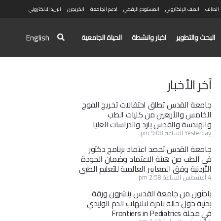
الطالب
الصف الإلكتروني
المستودع الرقمي
ادعم الجامعة
الخريجين
البريد الالكتروني
English
البحث والتطوير
اخبار وانشطة
الحياة الجامعية
آخر الأخبار
جامعة القدس تطلق احتفالات تخريج الفوج
الخامس والأربعين من كليات الطب
والهندسة والقدس بارد والدراسات العليا
Yesterday الساعة 9:08 pm
جامعة القدس تحصد اعتماد برنامج دكتور
في الطب من هيئة الاعتماد وضمان الجودة
الأردنية وفق المعايير العالمية للتعليم الطبي
4 أغسطس الساعة 2:58 pm
باحثون من جامعة القدس ينشرون ورقة
بحثية حول حالة نادرة لالتهاب الدم الوليدي
في مجلة Frontiers in Pediatrics