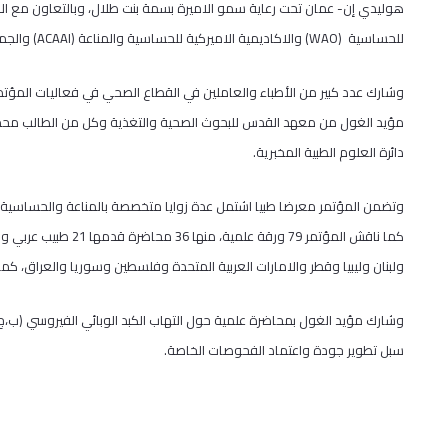
هوليدي إن- عمان تحت رعاية سمو الاميرة بسمة بنت طلال، وبالتعاون مع الاك
للحساسية
(WAO)
والاكاديمية الاميركية للحساسية والمناعة
(ACAAI)
والجمع
وشارك عدد كبير من الأطباء والعاملين في القطاع الصحي في فعاليات ال
مؤيد الغول من معهد القدس للبحوث الصحية والتغذية وكل من الطالب محمود 
دائرة العلوم الطبية المخبرية.
وتضمن المؤتمر معرضا طبيا اشتمل عدة زوايا متخصصة بالمناعة والحساسية ب
كما ناقش المؤتمر 79 ور
ولبنان وليبيا وقطر والامارات العربية المتحدة وفلسطين وسوريا والعراق، كما وقدم 43 محاضرا اردنيا من مختلف القطا
وشارك مؤيد الغول بمحاضرة علمية حول التهاب الكبد الوبائي الفيروسي (ب،ج)،
سبل تطوير جودة واعتماد الفحوصات الخاصة.