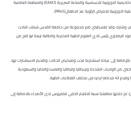
اديمية الاوروبية للحساسية والمناعة السريرية
(EAACI)
والمنظمة العالمية
ية الاوروبية للامراض الرئوية عند الاطفال
(PReS)
.
مؤتمر، وشارك وفد فلسطيني ضم مجموعة من جامعة القدس شملت الباحث
الرملاوي رئيس نادي العلوم الطبية المخبرية والطالبة نزهة ابو لفح من
الإضافة إلى عيادة استشارية لبحث وتشخيص الحالات وتقديم الاستشارات لها،
قة علمية، منها 36 محاضرة قدمها 21 طبيب عربي واجنبي من الولايات المتحدة وبريطانيا وايطاليا والنمسا والمانيا والسعودية
عات الطبية.
 تم خلالها مناقشة نسبة الانتشار الخفي للفايروس لدى الأصحاء بالاضافة إلى