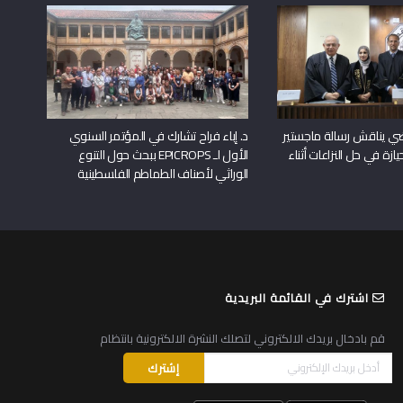
راضي يناقش رسالة ماجستير
د. إباء فراح تشارك في المؤتمر السنوي
يازة في حل النزاعات أثناء
الأول لـ EPICROPS ببحث حول التنوع
الوراثي لأصناف الطماطم الفلسطينية
اشترك في القائمة البريدية
قم بادخال بريدك الالكتروني لتصلك النشرة الالكترونية بانتظام