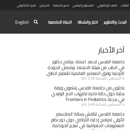
الطالب
الصف الإلكتروني
المستودع الرقمي
ادعم الجامعة
الخريجين
البريد الالكتروني
English
البحث والتطوير
اخبار وانشطة
الحياة الجامعية
آخر الأخبار
جامعة القدس تحصد اعتماد برنامج دكتور
في الطب من هيئة الاعتماد وضمان الجودة
الأردنية وفق المعايير العالمية للتعليم الطبي
4 أغسطس الساعة 2:58 pm
باحثون من جامعة القدس ينشرون ورقة
بحثية حول حالة نادرة لالتهاب الدم الوليدي
في مجلة Frontiers in Pediatrics
4 أغسطس الساعة 2:49 pm
جامعة القدس تناقش رسالة الماجستير
الأولى لبرنامج إدارة الأراضي حول دور نظم
المعلومات الجغرافية في تعزيز الحوكمة