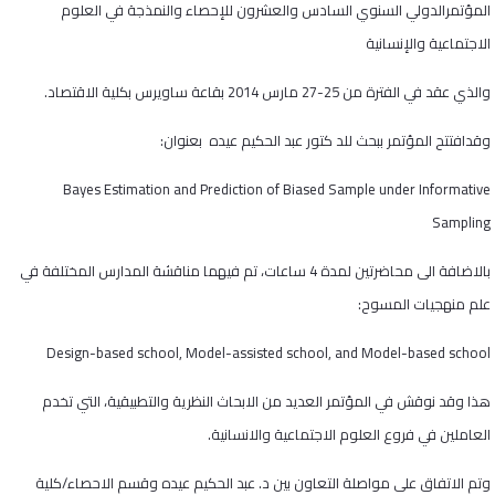
المؤتمرالدولي السنوي السادس والعشرون للإحصاء والنمذجة في العلوم
الاجتماعية والإنسانية
والذي عقد في الفترة من 25-27 مارس 2014 بقاعة ساويرس بكلية الاقتصاد.
وقدافتتح المؤتمر ببحث للد كتور عبد الحكيم عيده بعنوان:
Bayes Estimation and Prediction of Biased Sample under Informative
Sampling
بالاضافة الى محاضرتين لمدة 4 ساعات، تم فيهما مناقشة المدارس المختلفة في
علم منهجيات المسوح
:
Design-based school, Model-assisted school, and Model-based school
هذا وقد نوقش في المؤتمر العديد من الابحاث النظرية والتطبيقية، التي تخدم
العاملين في فروع العلوم الاجتماعية والانسانية.
وتم الاتفاق على مواصلة التعاون بين د. عبد الحكيم عيده وقسم الاحصاء/كلية