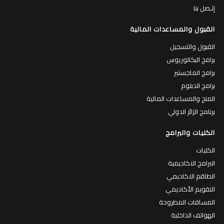
إتـصل بنا
القبول والمساعدات المالية
القبول والتسجيل
برامج البكالوريوس
برامج الماجستير
برامج الدبلوم
المنح والمساعدات المالية
برنامج الزائر الدولي
الكليات والبرامج
الكليات
البرامج الاكاديمية
الطاقم الاكاديمي
التقويم الأكاديمي
المساقات المطروحة
الهواتف الداخلية