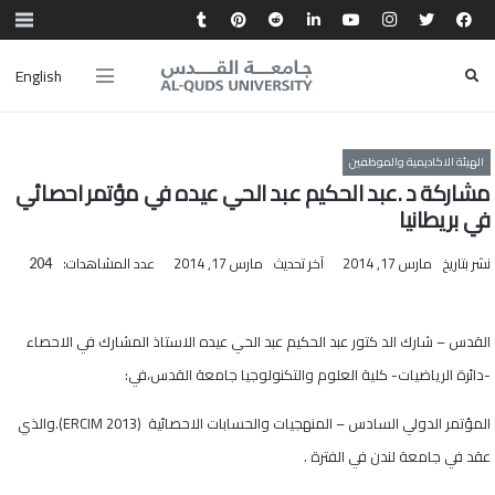
English
الهيئة الاكاديمية والموظفين
مشاركة د .عبد الحكيم عبد الحي عيده في مؤتمر احصائي
في بريطانيا
نشر بتاريخ
مارس 17, 2014
آخر تحديث
مارس 17, 2014
عدد المشاهدات:
204
القدس – شارك الد كتور عبد الحكيم عبد الحي عيده الاستاذ المشارك في الاحصاء
-دائرة الرياضيات- كلية العلوم والتكنولوجيا جامعة القدس،في:
المؤتمر الدولي السادس – المنهجيات والحسابات الاحصائية
(ERCIM 2013)
.والذي
عقد في جامعة لندن في الفترة
.