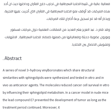
فعالية عالية في تثبيط الخلايا السرطانية في تجارب خارج الفئران وداخلها حيث ان أحد
هذه المركبات قد أوقف نمو الخلايا السرطانية في الفئران التي أجريت عليها التجربة.
ويذكر أنه قد تم تسجيل برءة أختراع لتلك المركبات.
وقد قام د. عبد العزيز بنشر العديد من المقالات العلمية حول مركبات فسفور
وبورون عضوية حديثة وفعالياتها من ضمنها كمضاد للخلايا السرطانية, الالتهابات
وتشويش الاتصال بين اللخلايا.
.
Abstract
A series of novel 3-hydroxy vinylboronates which share structural
similarities with sphingolipids were synthesized and tested in vitro and in
vivo as anticancer agents. The molecules reduced cancer cell survival in vitro
by influencing their sphingolipid metabolism. In a cancer model in nude mice
the lead compound E7 prevented the development of tumor as long as the
treatment period continued. Moreover, it