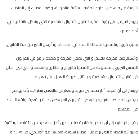
شرعية في فلسطين، خلود الفقيه العائلية والمهنية، وكيف وصلت إلى المنصب.
ويركز الفيلم، على رؤية الفقيه لقانون الأحوال الشخصية الذي يشكل عائقا لها في
أداء عملها،
بسبب قربها وتلمسها لمعاناة النساء في المحاكم وتأثرهن الكبير من هذا القانون.
وأستعرضت مخرجة الفيلم، و التي تعمل مخرجة و معدة برامج في تلفزيون
القدس التربوي، مجموعة من القضايا كالزواج والطلاق والنفقة، و التي تبين الخلل
في قانون الأحوال الشخصية و بالتالي ضرورة العمل على تعديله.
ويشار الى أن الفيلم، أثار ضجة بين مؤيد ومعارض فالبعض ينظر اليه بأنه يهاجم
ويمس المحاكم الشرعية والبعض الأخر يرى انه يعكس حالة واقعية لواقع النساء
في المحاكم.
وتجدر الإشارة إلى أن المخرجة فادية صلاح الدين أنجزت العديد من الأفلام الوثائقية
والروائية القصيرة التي تركز على قضايا نسوية، وآخرها هو "أولادي، حبايبي…"،و