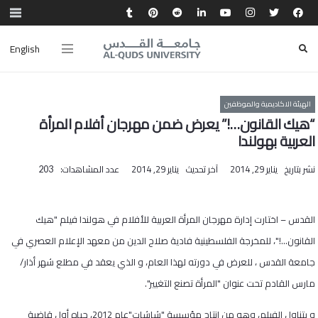
English
الهيئة الاكاديمية والموظفين
“هيك القانون…!” يعرض ضمن مهرجان أفلام المرأة
العربية بهولندا
نشر بتاريخ
يناير 29, 2014
آخر تحديث
يناير 29, 2014
عدد المشاهدات:
203
القدس – اختارت إدارة مهرجان المرأة العربية للأفلام في هولندا فيلم "هيك
القانون…!"، للمخرجة الفلسطينية فادية صلاح الدين من معهد الإعلام العصري في
جامعة القدس ، للعرض في دورته لهذا العام، و الذي يعقد في مطلع شهر أذار/
مارس القادم تحت عنوان "المرأة تصنع التغيير".
و يتناول الفيلم، وهو من إنتاج مؤسسة "شاشات"عام 2012، حياه أول قاضية