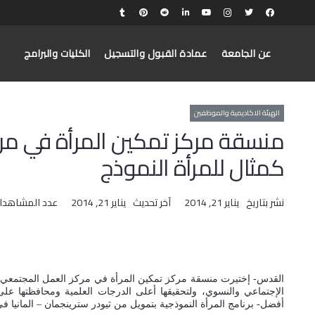
عن الجامعة
عمادة القبول والتسجيل
الكليات والبرامج
الهيئة الاكاديمية والموظفين
منسقة مركز تمكين المرأة في مر
كمثال للمرأة النموذج
نشر بتاريخ
يناير 21, 2014
آخر تحديث
يناير 21, 2014
عدد المشاهدا
القدس- إختيرت منسقة مركز تمكين المرأة في مركز العمل المجتمعي أ.
الإجتماعي والنسوي، ولتحقيقها أعلى الدرجات العلمية ومحافظتها ع
أفضل- برنامج المرأة النموذجية بتمويل من ثيودر سترينجمان – المانيا ف