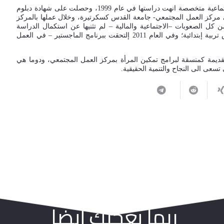
إختيرت الزميلة رزق التي تسكن البلدة القديمة بالقدس وهي عاملة اجتماعية متخصصة انهت دراستها في عام 1999، وحصلت على شهادة دبلوم
ركز العمل المجتمعي- جامعة القدس كسكرتيرة، وخلال عملها بالمركز
 كل الصعوبات –الاجتماعية والمالية – لم تثنيها عن استكمال الدراسة
وحصولها على شهادة البكالورويس من جامعة القدس المفتوحة تخصص تربية إبتدائية؛ وفي العام 2011 إلتحقت ببرنامج الماجستير – في العمل
ديمة كمنسقة لبرامج تمكين المرأة بمركز العمل المجتمعي، ودوما هي
تسعى الى النجاح والتنمية الحقيقية.
ربما يعجبك أيضا