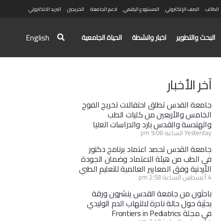
الطالب
الصف الإلكتروني
المستودع الرقمي
ادعم الجامعة
الخريجين
البريد الالكتروني
English
البحث والتطوير
اخبار وانشطة
الحياة الجامعية
آخر الأخبار
جامعة القدس تطلق احتفالات تخريج الفوج
الخامس والأربعين من كليات الطب
والهندسة والقدس بارد والدراسات العليا
Yesterday الساعة 9:08 pm
جامعة القدس تحصد اعتماد برنامج دكتور
في الطب من هيئة الاعتماد وضمان الجودة
الأردنية وفق المعايير العالمية للتعليم الطبي
4 أغسطس الساعة 2:58 pm
باحثون من جامعة القدس ينشرون ورقة
بحثية حول حالة نادرة لالتهاب الدم الوليدي
في مجلة Frontiers in Pediatrics