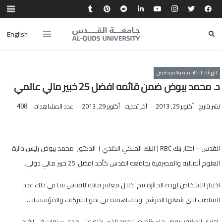
English
الهيئة الاكاديمية والموظفين
د. محمد بيوض ضمن قائمه افضل 25 خبير مالي عالمي
نشر بتاريخ
أكتوبر 29, 2013
آخر تحديث
أكتوبر 29, 2013
عدد المشاهدات:
408
القدس – اختار بنك
RBC
( البنك الملكي الكندي ) الدكتور محمد بيوض رئيس دائرة
العلوم ألماليه والمصرفية بجامعه القدس كأحد افضل 25 خبير مالي دولي.
اختيار الاشخاص لهذه الجائزة يتم خلال معايير قابلة للقياس بما في ذلك عدد
المناصب التي شغلها المرشح ومساهمته في نمو الشركات والمؤسسات.
اختيار الدكتور بيوض جاء كثمره للجهد الذي بذله على مدى سنوات في انقاذ