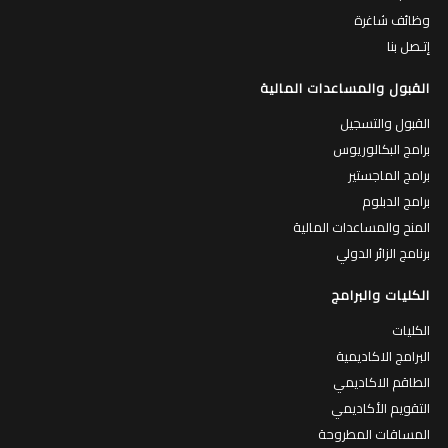
وظائف شاغرة
إتـصل بنا
القبول والمساعدات المالية
القبول والتسجيل
برامج البكالوريوس
برامج الماجستير
برامج الدبلوم
المنح والمساعدات المالية
برنامج الزائر الدولي
الكليات والبرامج
الكليات
البرامج الاكاديمية
الطاقم الاكاديمي
التقويم الأكاديمي
المساقات المطروحة