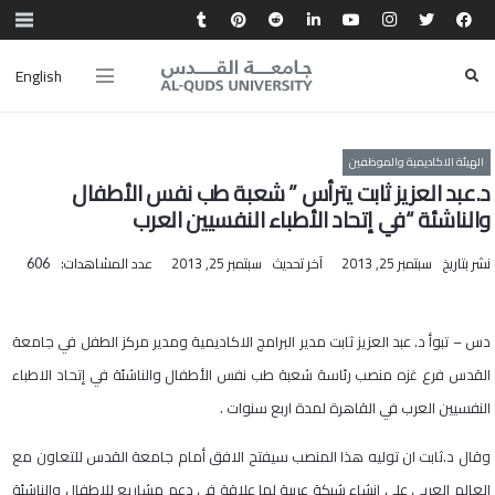
English
الهيئة الاكاديمية والموظفين
د.عبد العزيز ثابت يترأس ” شعبة طب نفس الأطفال
والناشئة “في إتحاد الأطباء النفسيين العرب
نشر بتاريخ
سبتمبر 25, 2013
آخر تحديث
سبتمبر 25, 2013
عدد المشاهدات:
606
دس – تبوأ د. عبد العزيز ثابت مدير البرامج الاكاديمية ومدير مركز الطفل في جامعة
القدس فرع غزه منصب رئاسة شعبة طب نفس الأطفال والناشئة في إتحاد الاطباء
النفسيين العرب في القاهرة لمدة اربع سنوات .
وقال د.ثابت ان توليه هذا المنصب سيفتح الافق أمام جامعة القدس للتعاون مع
العالم العربي على انشاء شبكة عربية لها علاقة في دعم مشاريع للاطفال والناشئة