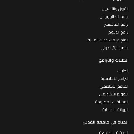
القبول والتسجيل
برامج البكالوريوس
برامج الماجستير
برامج الدبلوم
المنح والمساعدات المالية
برنامج الزائر الدولي
الكليات والبرامج
الكليات
البرامج الاكاديمية
الطاقم الاكاديمي
التقويم الأكاديمي
المساقات المطروحة
الهواتف الداخلية
الحياة في جامعة القدس
الحياة في الجامعة