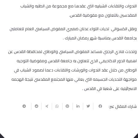
الندوات واللقاءات الشبابيه التي عقدها مع مجموعة من الطلبه والشباب
المقدسين بالتعاون مع مفوضية القدس.
ونقل الكسواني تحيات اللواء عدنان ضميري المفوض السياسي العام للعاملين
بجامعة القدس بمناسبة شهر رمضان المبارك .
وتحدث فادي الرجبي مساعد المفوض السياسي والوطني لمحافظة القدس عن
اهمية الدور الاكاديمي الذي تتعاون به جامعة القدس ومفوضية التوجيه
الوطني من خلال عقد الندوات والورشات واللقاءات دعما لصمود الشباب في
مواجهة التحديات الجسيمه التي يعاني منها المجتمع المقدسي نتيجة الهجمه
الاسرائيليه على شعبنا في القدس .
شارك المقال عبر: