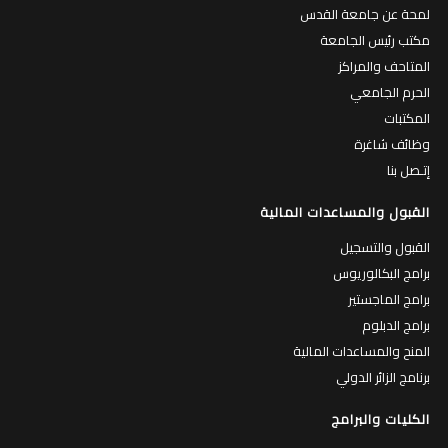
لمحة عن جامعة القدس
مكتب رئيس الجامعة
المتاحف والمراكز
الحرم الجامعي
المكتبات
وظائف شاغرة
إتـصل بنا
القبول والمساعدات المالية
القبول والتسجيل
برامج البكالوريوس
برامج الماجستير
برامج الدبلوم
المنح والمساعدات المالية
برنامج الزائر الدولي
الكليات والبرامج