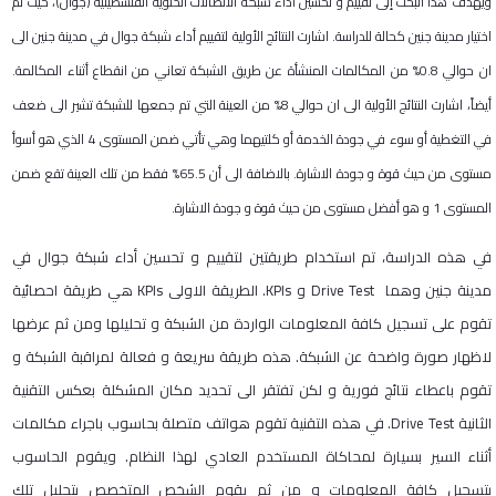
ويهدف هذا البحث إلى تقييم و تحسين أداء شبكة الاتصالات الخلوية الفلسطينية (جوال)، حيث تم
اختيار مدينة جنين كحالة للدراسة. اشارت النتائج الأولية لتقييم أداء شبكة جوال في مدينة جنين الى
ان حوالي 0.8% من المكالمات المنشأة عن طريق الشبكة تعاني من انقطاع أثناء المكالمة.
أيضاً، اشارت النتائج الأولية الى ان حوالي 8% من العينة التي تم جمعها للشبكة تشير الى ضعف
في التغطية أو سوء في جودة الخدمة أو كلتيهما وهي تأتي ضمن المستوى 4 الذي هو أسوأ
مستوى من حيث قوة و جودة الاشارة. بالاضافة الى أن 65.5% فقط من تلك العينة تقع ضمن
المستوى 1 و هو أفضل مستوى من حيث قوة و جودة الاشارة.
في هذه الدراسة، تم استخدام طريقتين لتقييم و تحسين أداء شبكة جوال في
مدينة جنين وهما
Drive Test
و
KPIs
. الطريقة الاولى
KPIs
هي طريقة احصائية
تقوم على تسجيل كافة المعلومات الواردة من الشبكة و تحليلها ومن ثم عرضها
لاظهار صورة واضحة عن الشبكة. هذه طريقة سريعة و فعالة لمراقبة الشبكة و
تقوم باعطاء نتائج فورية و لكن تفتقر الى تحديد مكان المشكلة بعكس التقنية
الثانية
Drive Test
. في هذه التقنية تقوم هواتف متصلة بحاسوب باجراء مكالمات
أثناء السير بسيارة لمحاكاة المستخدم العادي لهذا النظام. ويقوم الحاسوب
بتسجيل كافة المعلومات و من ثم يقوم الشخص المتخصص بتحليل تلك