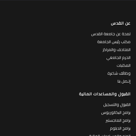
عن القدس
لمحة عن جامعة القدس
مكتب رئيس الجامعة
المتاحف والمراكز
الحرم الجامعي
المكتبات
وظائف شاغرة
إتـصل بنا
القبول والمساعدات المالية
القبول والتسجيل
برامج البكالوريوس
برامج الماجستير
برامج الدبلوم
المنح والمساعدات المالية