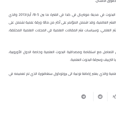
وحقوق الانسان.
وقد شارك أ.د. دويك في المؤتمر الدولي الثالث حول استقامة ومصداقية البحوث في مدينة مونتريال في كندا في الفترة ما بين 5-8/ أيار/2013 والذي
لنشر العالمية، وقد اشتمل المؤتمر على أكثر من مائة ورقة علمية تشتمل على
نشر العلمي، وسياسات نشر المقالات العلمية في المجلات العلمية المختلفة،
لتعامل مع استقامة ومصداقية البحوث العلمية وخاصة الدول الأوروبية،
يا التزييف وسرقة البحوث العلمية.
ية والذي يعتبر إضافة نوعية الى بروتوكول سنغافورة الذي تم تعميمه في