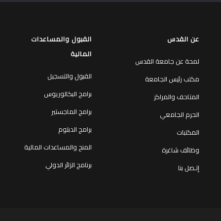
عن القدس
القبول والمساعدات
المالية
لمحة عن جامعة القدس
القبول والتسجيل
مكتب رئيس الجامعة
برامج البكالوريوس
المتاحف والمراكز
برامج الماجستير
الحرم الجامعي
برامج الدبلوم
المكتبات
المنح والمساعدات المالية
وظائف شاغرة
برنامج الزائر الدولي
إتـصل بنا