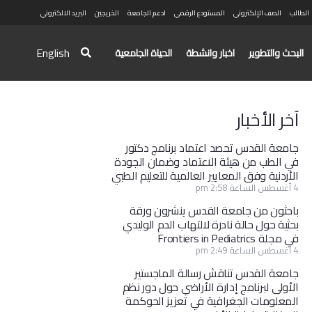
الطالب
الصف الإلكتروني
المستودع الرقمي
ادعم الجامعة
الخريجين
البريد الالكتروني
English
البحث والتطوير
اخبار وانشطة
الحياة الجامعية
آخر الأخبار
جامعة القدس تحصد اعتماد برنامج دكتور
في الطب من هيئة الاعتماد وضمان الجودة
الأردنية وفق المعايير العالمية للتعليم الطبي
4 أغسطس الساعة 2:58 pm
باحثون من جامعة القدس ينشرون ورقة
بحثية حول حالة نادرة لالتهاب الدم الوليدي
في مجلة Frontiers in Pediatrics
4 أغسطس الساعة 2:49 pm
جامعة القدس تناقش رسالة الماجستير
الأولى لبرنامج إدارة الأراضي حول دور نظم
المعلومات الجغرافية في تعزيز الحوكمة