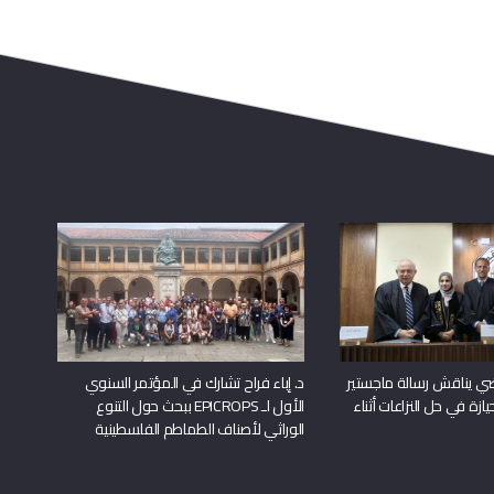
راضي يناقش رسالة ماجستير
د. إباء فراح تشارك في المؤتمر السنوي
يازة في حل النزاعات أثناء
الأول لـ EPICROPS ببحث حول التنوع
الوراثي لأصناف الطماطم الفلسطينية