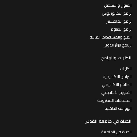
القبول والتسجيل
برامج البكالوريوس
برامج الماجستير
برامج الدبلوم
المنح والمساعدات المالية
برنامج الزائر الدولي
الكليات والبرامج
الكليات
البرامج الاكاديمية
الطاقم الاكاديمي
التقويم الأكاديمي
المساقات المطروحة
الهواتف الداخلية
الحياة في جامعة القدس
الحياة في الجامعة