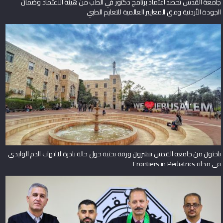
جامعة القدس تحصد اعتماد برنامج دكتور في الطب من هيئة الاعتماد وضمان
الجودة الأردنية وفق المعايير العالمية للتعليم الطبي
باحثون من جامعة القدس ينشرون ورقة بحثية حول حالة نادرة لالتهاب الدم الوليدي
في مجلة Frontiers in Pediatrics