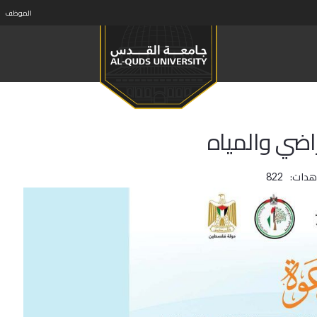
الموظف
اضي والمياه
هدات:
822