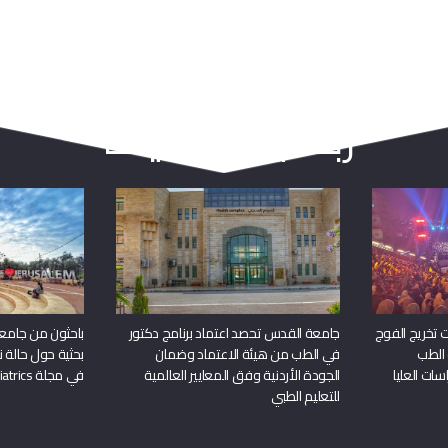
ربما يعجبك أيضا
 تخريج الفوج
جامعة القدس تحصد اعتماد برنامج دكتور
باحثون من جامع
 الطب
في الطب من هيئة الاعتماد وضمان
بحثية حول حالة نا
سات العليا
الجودة الأردنية وفق المعايير العالمية
في مجلة Frontiers in Pediatrics
للتعليم الطبي