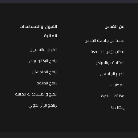
عن القدس
القبول والمساعدات
المالية
لمحة عن جامعة القدس
القبول والتسجيل
مكتب رئيس الجامعة
برامج البكالوريوس
المتاحف والمراكز
برامج الماجستير
الحرم الجامعي
برامج الدبلوم
المكتبات
المنح والمساعدات المالية
وظائف شاغرة
برنامج الزائر الدولي
إتـصل بنا