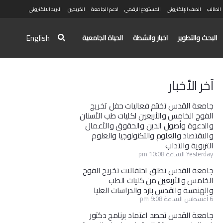
الطالب
الصف الإلكتروني
المستودع الرقمي
ادعم الجامعة
الخريجين
البريد الالكتروني
English
البحث والتطوير
اخبار وانشطة
الحياة الجامعية
آخر الأخبار
جامعة القدس تختتم فعاليات حفل تخريج
الفوج الخامس والأربعين لكليات طب الأسنان
والدعوة وأصول الدين والحقوق والأعمال
والاقتصاد والعلوم والتكنولوجيا والعلوم
التربوية والآداب
Yesterday الساعة 10:08 pm
جامعة القدس تطلق احتفالات تخريج الفوج
الخامس والأربعين من كليات الطب
والهندسة والقدس بارد والدراسات العليا
6 أغسطس الساعة 9:08 pm
جامعة القدس تحصد اعتماد برنامج دكتور