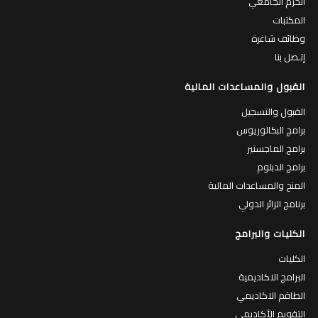
الحرم الجامعي
المكتبات
وظائف شاغرة
إتـصل بنا
القبول والمساعدات المالية
القبول والتسجيل
برامج البكالوريوس
برامج الماجستير
برامج الدبلوم
المنح والمساعدات المالية
برنامج الزائر الدولي
الكليات والبرامج
الكليات
البرامج الاكاديمية
الطاقم الاكاديمي
التقويم الأكاديمي