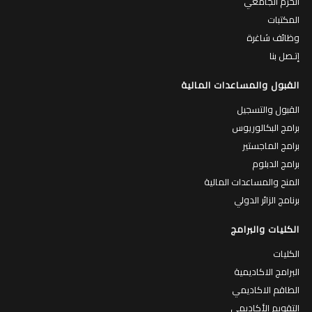
الحرم الجامعي
المكتبات
وظائف شاغرة
إتـصل بنا
القبول والمساعدات المالية
القبول والتسجيل
برامج البكالوريوس
برامج الماجستير
برامج الدبلوم
المنح والمساعدات المالية
برنامج الزائر الدولي
الكليات والبرامج
الكليات
البرامج الاكاديمية
الطاقم الاكاديمي
التقويم الأكاديمي