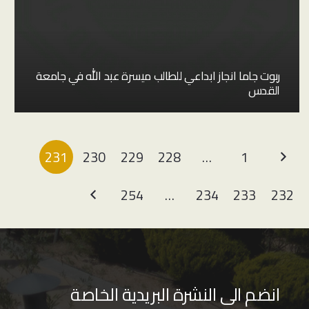
ربوت جاما انجاز ابداعي للطالب ميسرة عبد الله في جامعة
القدس
231
230
229
228
…
1
254
…
234
233
232
انضم الى النشرة البريدية الخاصة