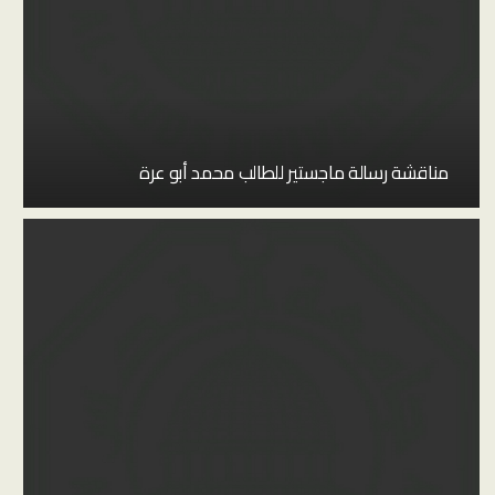
مناقشة رسالة ماجستير للطالب محمد أبو عرة