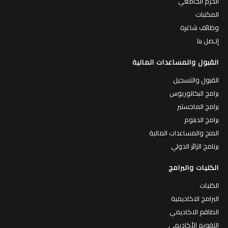
الحرم الجامعي
المكتبات
وظائف شاغرة
إتـصل بنا
القبول والمساعدات المالية
القبول والتسجيل
برامج البكالوريوس
برامج الماجستير
برامج الدبلوم
المنح والمساعدات المالية
برنامج الزائر الدولي
الكليات والبرامج
الكليات
البرامج الاكاديمية
الطاقم الاكاديمي
التقويم الأكاديمي