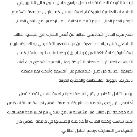
لإتاحة الفرصة للطلبة لقضاء فصل دراسي كامل ما بين 4 الى 6 شهور في
الجامعات العالمية الشريكة لجامعة القدس. كما وتولي الجامعة الأهتمام
لتوفير الدعم المالي اللازم لتغطية تكاليف المشاركة ببرنامج التبادل الطلابي.
تعتبر تجربة التبادل الأكاديمي للطلبة من أفضل التجارب التي يعيشها الطالب
الجامعي خلال حياته الجامعية. من حيث الصعيد الأكاديمي وذلك بإكتسابهم
لغة أجنبية إضافةً للغة العربيةِ والإنجليزيةِ وكما فتحت لهم نوافذ لإكمال
الدراسات العليا في الجامعات الشريكة. وعلى الصعيد الشخصي حيث أغنت
تجربتهم الحياتية من خلال اعتمادهم على أنفسهم وأتاحت لهم الفرصة
بالتعريف بالهوية الفلسطينية والحضارة العربية.
برامج التبادل الأكاديمي تتيح الفرصة لطلبة جامعة القدس لقضاء فصل
أكاديمي في إحدى الجامعات الشريكة لجامعة القدس لدراسة مساقات ضمن
آلية موضحة لكل طالب قبل مشاركته ببرنامج التبادل، يتم اختيار هذه المساقات
بحيث تتناسب وخطة الطالب الأكاديمية لإحتسابها في جامعة القدس حال
الإنتهاء من المشاركة ببرنامج التبادل الطلابي.