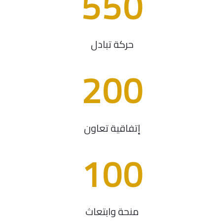
550
حركة تبادل
200
إتفاقية تعاون
100
منحة وابتعاث