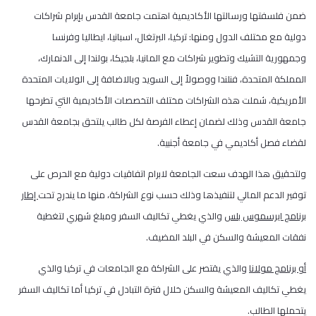
ضمن فلسفتها ورسالتها الأكاديمية اهتمت جامعة القدس بإبرام شراكات
دولية مع مختلف الدول ومنها: تركيا، البرتغال، اسبانيا، ايطاليا وفرنسا
وجمهورية التشيك وتطوير شراكات مع المانيا، بلجيكا، بولندا إلى الدنمارك،
المملكة المتحدة، فنلندا ووصولاً إلى السويد وبالاضافة إلى الولايات المتحدة
الأمريكية، شملت هذه الشراكات مختلف التخصصات الأكاديمية التي تطرحها
جامعة القدس وذلك لضمان إعطاء الفرصة لكل طالب يلتحق بجامعة القدس
لقضاء فصل أكاديمي في جامعة أجنبية.
ولتحقيق هذا الهدف سعت الجامعة لابرام اتفاقيات دولية مع الحرص على
توفير الدعم المالي لتنفيذها وذلك حسب نوع الشراكة، منها ما يندرج تحت
إطار
برنامج ايرسموس بلس
والذي يغطي تكاليف السفر ومبلغ شهري لتغطية
نفقات المعيشة والسكن في البلد المضيف.
أو برنامج مولانا
والذي يقتصر على الشراكة مع الجامعات في تركيا والذي
يغطي تكاليف المعيشة والسكن خلال فترة التبادل في تركيا أما تكاليف السفر
يتحملها الطالب.