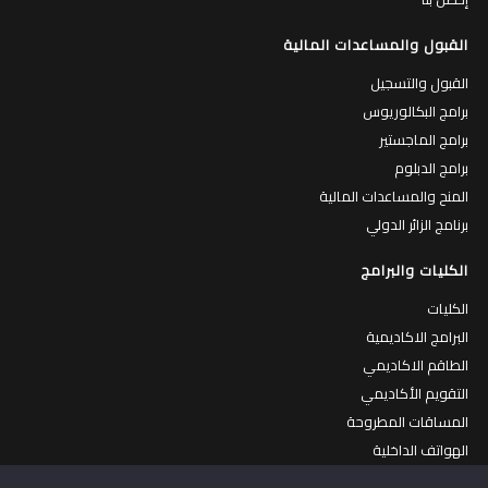
القبول والمساعدات المالية
القبول والتسجيل
برامج البكالوريوس
برامج الماجستير
برامج الدبلوم
المنح والمساعدات المالية
برنامج الزائر الدولي
الكليات والبرامج
الكليات
البرامج الاكاديمية
الطاقم الاكاديمي
التقويم الأكاديمي
المساقات المطروحة
الهواتف الداخلية