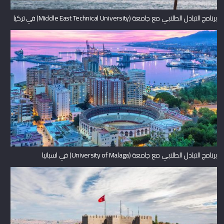
برنامج التبادل الطلابي مع جامعة (Middle East Technical University) في تركيا
برنامج التبادل الطلابي مع جامعة (University of Malaga) في اسبانيا