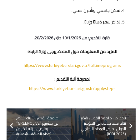
سكن جامعي وتأمين صحي.
تذاكر سفر ذهابًا وإيابًا.
فترة التقديم: من 10/1/2026 حتى 20/2/2026.
للمزيد من المعلومات حول المنحة، يرجى زيارة الرابط:
https://www.turkiyeburslari.gov.tr/fulltimeprograms
لمعرفة آلية التقديم :
https://www.turkiyeburslari.gov.tr/applysteps
باحث من جامعة القدس يقدّم
جامعة القدس شريك رئيسي
نتائج بحثية جديدة في المؤتمر
في مشروع “GREENOLIVE”
الدولي لمرض العظم الزجاجي
الإقليمي لإزالة الكربون
(ICOI 2025)
باستخدام الطاقة الشمسية