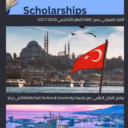
اللقاء التعريفي بمنح DAAD للعام الأكاديمي 2027/2028
برنامج التبادل الطلابي مع جامعة (Middle East Technical University) في تركيا