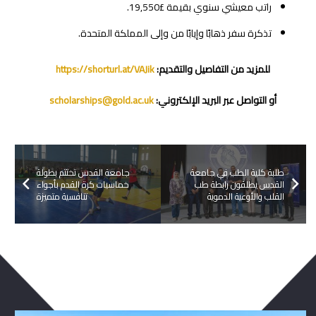
راتب معيشي سنوي بقيمة £19,550.
تذكرة سفر ذهابًا وإيابًا من وإلى المملكة المتحدة.
للمزيد من التفاصيل والتقديم:
https://shorturl.at/VAJik
أو التواصل عبر البريد الإلكتروني:
scholarships@gold.ac.uk
طلبة كلية الطب في جامعة
جامعة القدس تختتم بطولة
القدس يطلقون رابطة طب
خماسيات كرة القدم بأجواء
القلب والأوعية الدموية
تنافسية متميزة
ربما يعجبك ايضا