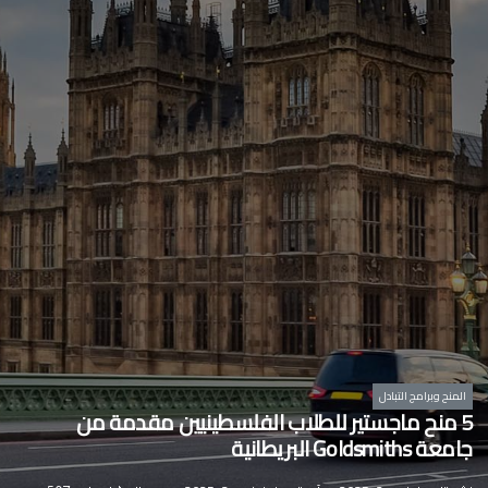
المنح وبرامج التبادل
5 منح ماجستير للطلاب الفلسطينيين مقدمة من
جامعة Goldsmiths‎ البريطانية