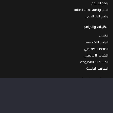
برامج الدبلوم
المنح والمساعدات المالية
برنامج الزائر الدولي
الكليات والبرامج
الكليات
البرامج الاكاديمية
الطاقم الاكاديمي
التقويم الأكاديمي
المساقات المطروحة
الهواتف الداخلية
الحياة في جامعة القدس
الحياة في الجامعة
جولة افتراضية في الجامعة
الكافتيريات
المركز الرياضي