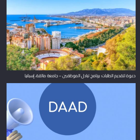
دعوة لتقديم الطلبات: برنامج تبادل الموظفين – جامعة مالقة، إسبانيا