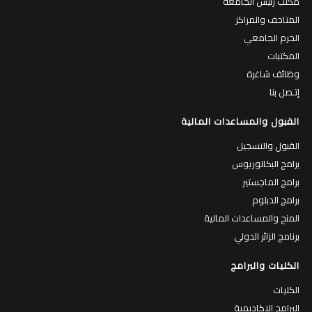
مكتب رئيس الجامعة
المتاحف والمراكز
الحرم الجامعي
المكتبات
وظائف شاغرة
إتـصل بنا
القبول والمساعدات المالية
القبول والتسجيل
برامج البكالوريوس
برامج الماجستير
برامج الدبلوم
المنح والمساعدات المالية
برنامج الزائر الدولي
الكليات والبرامج
الكليات
البرامج الاكاديمية