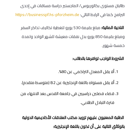
طالبان مستوى بكالوريوس/ الماجستير دراسة مساقات في إحدى
البرامج كما في الرابط التالي:
https://businesspf.hs-pforzheim.de
الناحية المالية:
مبلغ بقيمة 530 يورو لتغطية تكاليف تذاكر السفر
ومبلغ بقيمة 850 يورو بدل نفقات معيشة للشهر الواحد ولمدة
خمسة شهور.
الشروط الواجب توافرها بالطالب:
ألا يقل المعدل التراكمي عن 80%.
ألا يقل مستواه باللغة الإنجليزية عن B2 (متوسط متقدم).
قضاء فصلين دراسيين في جامعة القدس بعد الانتهاء من
فترة التبادل الطلابي.
الطلبة المعنيون عليهم تزويد مكتب العلاقات الأكاديمية الدولية
بالوثائق التالية على أن تكون باللغة الإنجليزية: