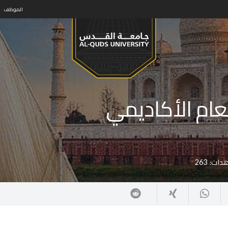
الموظف
لعام الأكاديمي
هدات:
263