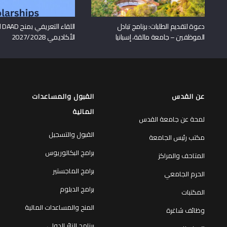
دعوة لتقديم الطلبات: برنامج تبادل
اللقا
الموظفين – جامعة مالقة، إسبانيا
الأكاديمي 2027/2028
عن القدس
القبول والمساعدات
المالية
لمحة عن جامعة القدس
القبول والتسجيل
مكتب رئيس الجامعة
برامج البكالوريوس
المتاحف والمراكز
برامج الماجستير
الحرم الجامعي
برامج الدبلوم
المكتبات
المنح والمساعدات المالية
وظائف شاغرة
برنامج الزائر الدولي