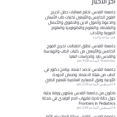
آخر الأخبار
جامعة القدس تختتم فعاليات حفل تخريج
الفوج الخامس والأربعين لكليات طب الأسنان
والدعوة وأصول الدين والحقوق والأعمال
والاقتصاد والعلوم والتكنولوجيا والعلوم
التربوية والآداب
قبل ساعة واحدة
جامعة القدس تطلق احتفالات تخريج الفوج
الخامس والأربعين من كليات الطب والهندسة
والقدس بارد والدراسات العليا
Yesterday الساعة 9:08 pm
جامعة القدس تحصد اعتماد برنامج دكتور في
الطب من هيئة الاعتماد وضمان الجودة
الأردنية وفق المعايير العالمية للتعليم الطبي
4 أغسطس الساعة 2:58 pm
باحثون من جامعة القدس ينشرون ورقة بحثية
حول حالة نادرة لالتهاب الدم الوليدي في مجلة
Frontiers in Pediatrics
4 أغسطس الساعة 2:49 pm
جامعة القدس تناقش رسالة الماجستير الأولى