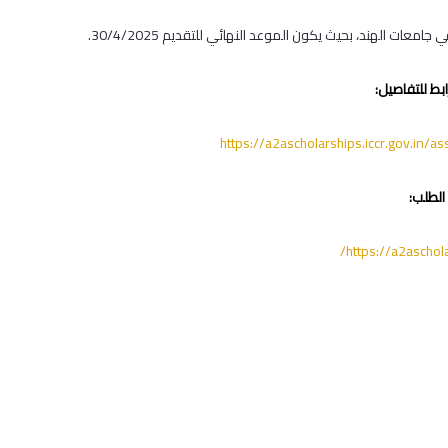
معات الهند، بحيث يكون الموعد النهائي للتقديم 30/4/2025.
ابط للتفاصيل:
https://a2ascholarships.iccr.gov.in/a
الطلب:
https://a2aschola