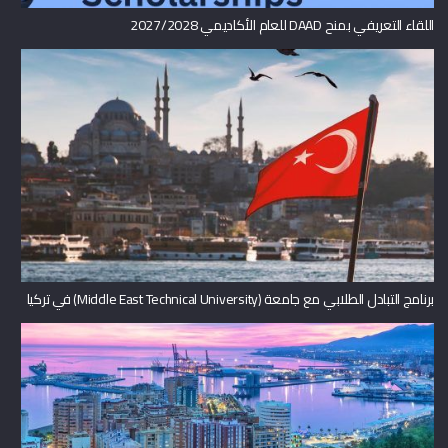
اللقاء التعريفي بمنح DAAD للعام الأكاديمي 2027/2028
برنامج التبادل الطلابي مع جامعة (Middle East Technical University) في تركيا