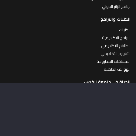
برنامج الزائر الدولي
الكليات والبرامج
الكليات
البرامج الاكاديمية
الطاقم الاكاديمي
التقويم الأكاديمي
المساقات المطروحة
الهواتف الداخلية
الحياة في جامعة القدس
الحياة في الجامعة
جولة افتراضية في الجامعة
الكافتيريات
المركز الرياضي
السكنات الداخلية
عمادة شؤون الطلبة