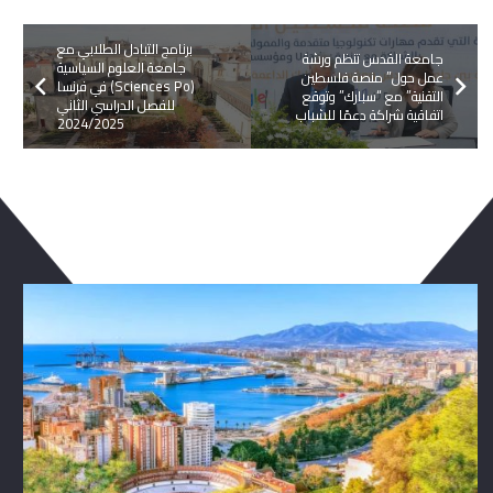
برنامج التبادل الطلابي مع
جامعة القدس تنظم ورشة
جامعة العلوم السياسية
عمل حول” منصة فلسطين
(Sciences Po) في فرنسا
التقنية” مع “سبارك” وتوقع
للفصل الدراسي الثاني
اتفاقية شراكة دعمًا للشباب
2024/2025
ربما يعجبك ايضا