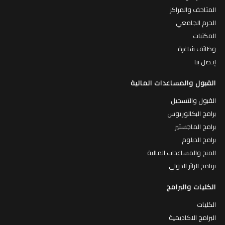
المتاحف والمراكز
الحرم الجامعي
المكتبات
وظائف شاغرة
إتـصل بنا
القبول والمساعدات المالية
القبول والتسجيل
برامج البكالوريوس
برامج الماجستير
برامج الدبلوم
المنح والمساعدات المالية
برنامج الزائر الدولي
الكليات والبرامج
الكليات
البرامج الاكاديمية