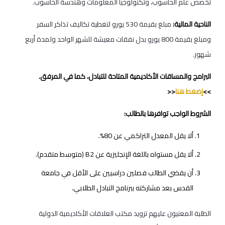
تخصص علم الحاسوب، وتكنولوجيا المعلومات وهندسة الحاسوب.
الناحية المالية:
مبلغ بقيمة 530 يورو لتغطية تكاليف تذاكر السفر
ومبلغ بقيمة 800 يورو بدل نفقات معيشة للشهر الواحد ولمدة أربع
شهور.
البرامج والمساقات الأكاديمية المتاحة للتبادل، كما في المرفق.
>>
إضغط هنا
<<
الشروط الواجب توافرها بالطالب:
ألا يقل المعدل التراكمي عن 80%.
ألا يقل مستواه باللغة الإنجليزية عن B2 (متوسط متقدم).
أن يقضي الطالب فصلين دراسيين على الأقل في جامعة
القدس بعد مشاركته ببرنامج التبادل الطلابي.
الطلبة المعنيون عليهم تزويد مكتب العلاقات الأكاديمية الدولية