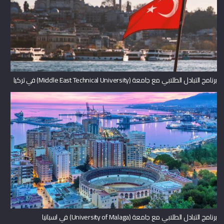
برنامج التبادل الطلابي مع جامعة (Middle East Technical University) في تركيا
برنامج التبادل الطلابي مع جامعة (University of Malaga) في اسبانيا