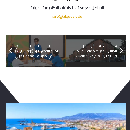
التواصل مع مكتب العلاقات الأكاديمية الدولية
iaro@alquds.edu
بدء التقديم لبرنامج التبادل
اليوم المفتوح للمسار التحضيري
الطلابي مع أكاديمية الأفلام
لكلية القدس بارد (AQB Prep)
في ألمانيا للعام 2024/2025
في مدرسة المعهد العربي
ربما يعجبك ايضا