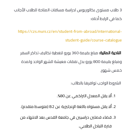
3 طلاب مستوى بكالوريوس لدراسة مساقات المتاحة للطلاب الأجانب
كما في الرابط أدناه:
https://czs.muni.cz/en/student-from-abroad/international-
student-guide/course-catalogue
الناحية المالية:
مبلغ بقيمة 360 يورو لتغطية تكاليف تذاكر السفر
ومبلغ بقيمة 800 يورو بدل نفقات معيشة للشهر الواحد ولمدة
خمس شهور.
الشروط الواجب توافرها بالطالب:
ألا يقل المعدل التراكمي عن 80%.
ألا يقل مستواه باللغة الإنجليزية عن B2 (متوسط متقدم).
قضاء فصلين دراسيين في جامعة القدس بعد الانتهاء من
فترة التبادل الطلابي.