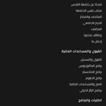
لمحة عن جامعة القدس
مكتب رئيس الجامعة
المتاحف والمراكز
الحرم الجامعي
المكتبات
وظائف شاغرة
إتـصل بنا
القبول والمساعدات المالية
القبول والتسجيل
برامج البكالوريوس
برامج الماجستير
برامج الدبلوم
المنح والمساعدات المالية
برنامج الزائر الدولي
الكليات والبرامج