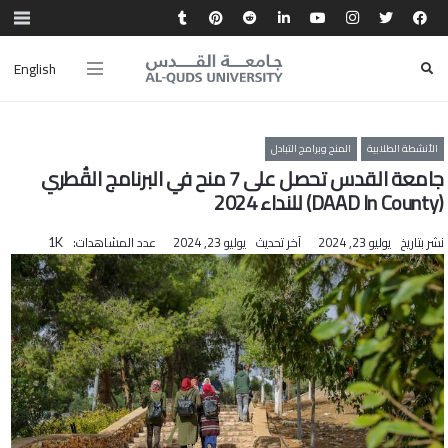
English
الأنشطة الطلابية
المنح وبرامج التبادل
جامعة القدس تحصل على 7 منح في البرنامج القُطري
(DAAD In County) للنداء 2024
نشر بتاريخ
يوليو 23, 2024
آخر تحديث
يوليو 23, 2024
عدد المشاهدات:
1K